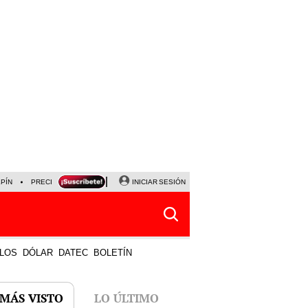
LPÍN
PRECIO DEL DÓLAR
CORTE DE LUZ
INICIAR SESIÓN
VIERNES 7 DE AGOSTO
ALBER
LOS
DÓLAR
DATEC
BOLETÍN
 MÁS VISTO
LO ÚLTIMO