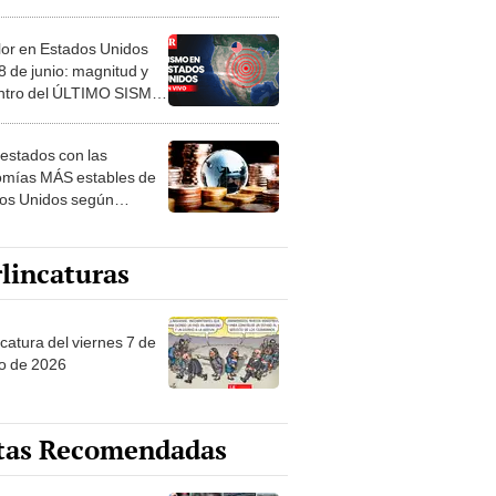
do vía VBTV
or en Estados Unidos
8 de junio: magnitud y
ntro del ÚLTIMO SISMO,
n USGS
 estados con las
mías MÁS estables de
os Unidos según
g 2024: el estilo de vida
perior
lincaturas
catura del viernes 7 de
o de 2026
tas Recomendadas