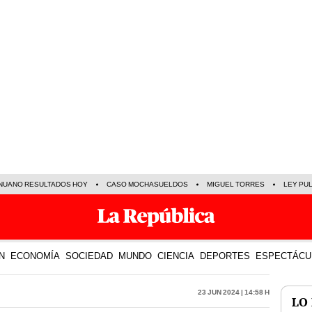
NUANO RESULTADOS HOY
CASO MOCHASUELDOS
MIGUEL TORRES
LEY PU
N
ECONOMÍA
SOCIEDAD
MUNDO
CIENCIA
DEPORTES
ESPECTÁCU
23 Jun 2024 | 14:58 h
LO