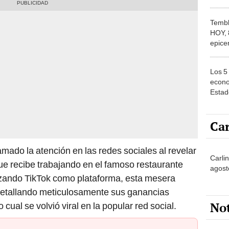
parti
Tembl
HOY, 
epice
segú
Los 5
econo
Estad
rankin
es su
Car
lamado la atención en las redes sociales al revelar
Carlin
ue recibe trabajando en el famoso restaurante
agost
izando TikTok como plataforma, esta mesera
detallando meticulosamente sus ganancias
No
o cual se volvió viral en la popular red social.