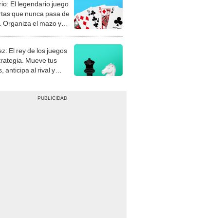
rio: El legendario juego
rtas que nunca pasa de
 Organiza el mazo y
stra tu habilidad.
z: El rey de los juegos
trategia. Mueve tus
, anticipa al rival y
gue el jaque mate.