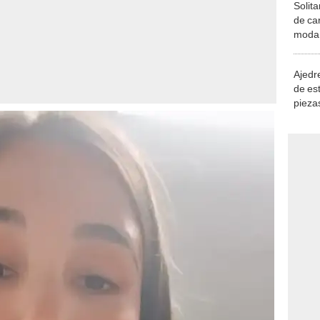
Solita
de ca
moda.
demue
Ajedre
de es
piezas
consi