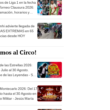
os de Liga 1 en la fecha
 Torneo Clausura 2026:
amación, horarios y
 ver
hi advierte llegada de
IAS EXTREMAS en 65
ncias desde HOY
mos al Circo!
de las Estrellas 2026:
 Julio al 30 Agosto.
e de las Leyendas - San
l
 Montecarlo 2026: Del 17
io hasta el 30 Agosto en
o Militar - Jesús María