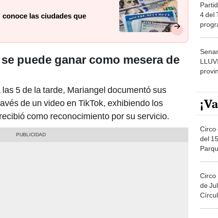
Partid
4 del
 conoce las ciudades que
progr
dónde
Senam
 se puede ganar como mesera de
LLUV
provi
 las 5 de la tarde, Mariangel documentó sus
¡Va
través de un video en TikTok, exhibiendo los
recibió como reconocimiento por su servicio.
Circo 
del 15
Parqu
Migue
Circo
de Jul
Círcul