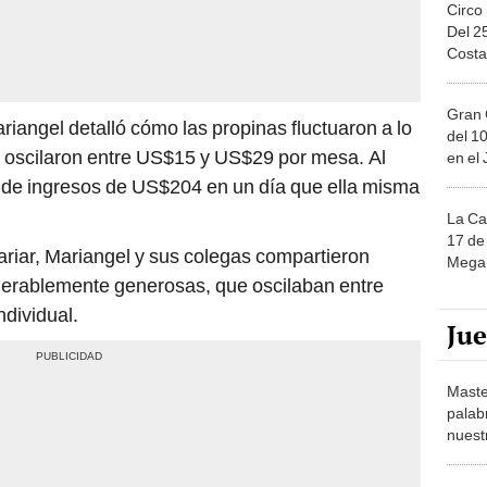
Circo
Del 2
Costa
Gran 
ariangel detalló cómo las propinas fluctuaron a lo
del 10
e oscilaron entre US$15 y US$29 por mesa. Al
en el
al de ingresos de US$204 en un día que ella misma
La Ca
17 de 
riar, Mariangel y sus colegas compartieron
Mega 
derablemente generosas, que oscilaban entre
dividual.
Ju
Maste
palab
nuest