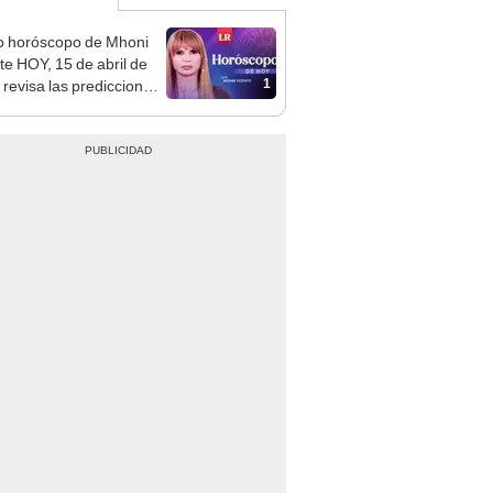
o horóscopo de Mhoni
te HOY, 15 de abril de
1
 revisa las predicciones
signo y entérate si te
a un día afortunado