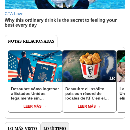
NOTAS RELACIONADAS
Descubre cómo ingresar
Descubre el insólito
La c
a Estados Unidos
país con récord de
Unid
legalmente sin
locales de KFC en el
elimi
pasaporte: la visa no es
mundo, superando a
pitbu
LEER MÁS
LEER MÁS
necesaria
Estados Unidos
razas
LO MÁS VISTO
LO ÚLTIMO