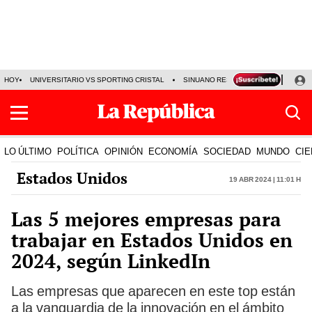
HOY
UNIVERSITARIO VS SPORTING CRISTAL
SINUANO RESULTADOS HOY
CA
LO ÚLTIMO
POLÍTICA
OPINIÓN
ECONOMÍA
SOCIEDAD
MUNDO
CIE
Estados Unidos
19 Abr 2024 | 11:01 h
Las 5 mejores empresas para
trabajar en Estados Unidos en
2024, según LinkedIn
Las empresas que aparecen en este top están
a la vanguardia de la innovación en el ámbito