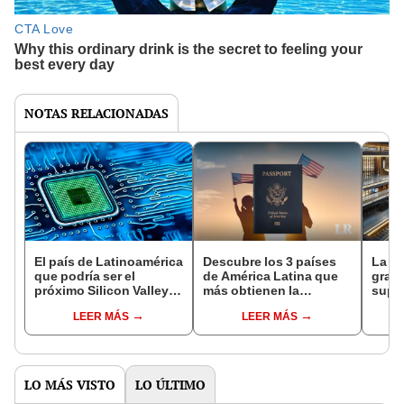
NOTAS RELACIONADAS
El país de Latinoamérica
Descubre los 3 países
La es
que podría ser el
de América Latina que
gran
próximo Silicon Valley:
más obtienen la
super
es financiado por
ciudadanía de Estados
pasaj
LEER MÁS
LEER MÁS
EE.UU. para desplazar a
Unidos
en A
China
LO MÁS VISTO
LO ÚLTIMO