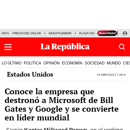
HOY
PRECIO DEL DÓLAR
KENJI FUJIMORI
PLAZA VEA
FERIADOS
KE
LO ÚLTIMO
POLÍTICA
OPINIÓN
ECONOMÍA
SOCIEDAD
MUNDO
CIE
Estados Unidos
19 Abr 2024 | 7:48 h
Conoce la empresa que
destronó a Microsoft de Bill
Gates y Google y se convierte
en líder mundial