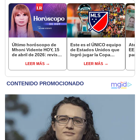
Último horóscopo de
Este es el ÚNICO equipo
Atenc
Mhoni Vidente HOY, 15
de Estados Unidos que
EE. U
de abril de 2026: revisa
logró jugar la Copa
para 
las predicciones de tu
Sudamericana y ganó
Card 
LEER MÁS
LEER MÁS
signo y entérate si te
un solo partido
un de
espera un día
afortunado