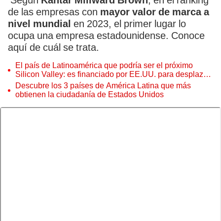
Según
Kantar Millward Brown
, en el ranking
de las empresas con
mayor valor de marca a
nivel mundial
en 2023, el primer lugar lo
ocupa una empresa estadounidense. Conoce
aquí de cuál se trata.
El país de Latinoamérica que podría ser el próximo
Silicon Valley: es financiado por EE.UU. para desplazar
a China
Descubre los 3 países de América Latina que más
obtienen la ciudadanía de Estados Unidos