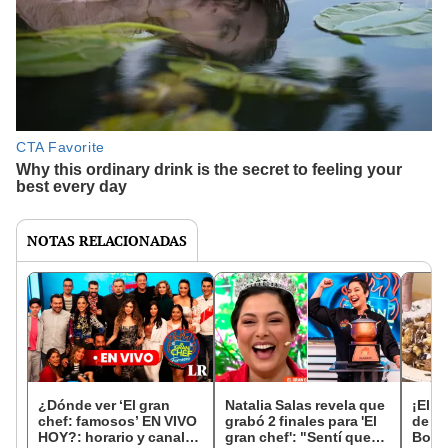
NOTAS RELACIONADAS
¿Dónde ver ‘El gran
Natalia Salas revela que
¡El p
chef: famosos’ EN VIVO
grabó 2 finales para 'El
de L
HOY?: horario y canal
gran chef': "Sentí que
Bocc