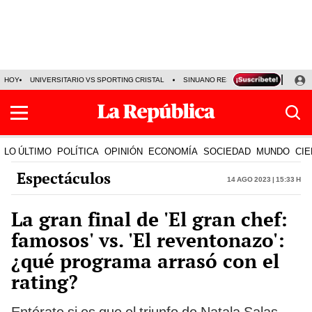
HOY
UNIVERSITARIO VS SPORTING CRISTAL
SINUANO RESULTADOS HOY
CA
LO ÚLTIMO
POLÍTICA
OPINIÓN
ECONOMÍA
SOCIEDAD
MUNDO
CIE
Espectáculos
14 Ago 2023 | 15:33 h
La gran final de 'El gran chef:
famosos' vs. 'El reventonazo':
¿qué programa arrasó con el
rating?