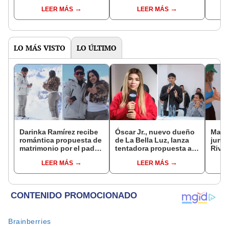
para seguir la tercera
era la ganadora"
recet
LEER MÁS
LEER MÁS
temporada
anta
LO MÁS VISTO
LO ÚLTIMO
Darinka Ramírez recibe
Óscar Jr., nuevo dueño
Mario
romántica propuesta de
de La Bella Luz, lanza
junto
matrimonio por el padre
tentadora propuesta a
Rivad
de su hija: "Entre
Naldy Saldaña tras
el di
LEER MÁS
LEER MÁS
nervios, lágrimas y
denuncia por
sepa
muchísima felicidad"
tocamientos: “Va a
siemp
haber otro tipo de ley”