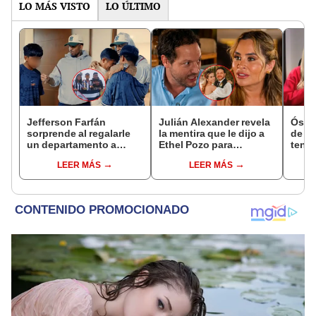
LO MÁS VISTO
LO ÚLTIMO
Jefferson Farfán
Julián Alexander revela
Óscar
sorprende al regalarle
la mentira que le dijo a
de La
un departamento a
Ethel Pozo para
tenta
joven promesa del
conquistarla: “Si no, no
Naldy
LEER MÁS
LEER MÁS
fútbol: "Lo hago de
hubiéramos salido”
denu
corazón"
tocam
haber