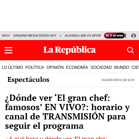
HOY
SINUANO RESULTADOS HOY
ALIANZA LIMA VS SPORT BOYS
JORGE MES
LO ÚLTIMO
POLÍTICA
OPINIÓN
ECONOMÍA
SOCIEDAD
MUNDO
CIE
Espectáculos
16 Ago 2023 | 22:11 h
¿Dónde ver ‘El gran chef:
famosos’ EN VIVO?: horario y
canal de TRANSMISIÓN para
seguir el programa