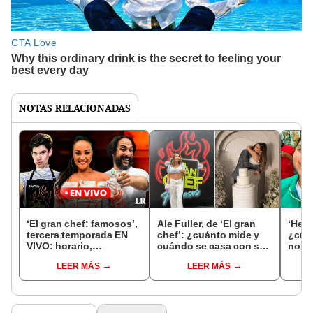
NOTAS RELACIONADAS
‘El gran chef: famosos’,
Ale Fuller, de ‘El gran
‘Herb
tercera temporada EN
chef’: ¿cuánto mide y
¿cuál
VIVO: horario,
cuándo se casa con su
nombr
participantes y dónde
novio Francesco Balbi?
parti
LEER MÁS
LEER MÁS
ver el ESTRENO HOY
chef