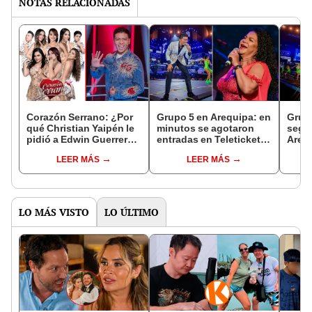
NOTAS RELACIONADAS
Corazón Serrano: ¿Por
Grupo 5 en Arequipa: en
Grup
qué Christian Yaipén le
minutos se agotaron
segu
pidió a Edwin Guerrero
entradas en Teleticket
Arequ
grabar en su estudio?
para el show con Eva
¿cuán
LEER MÁS
LEER MÁS
Ayllón
venta
LO MÁS VISTO
LO ÚLTIMO