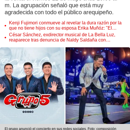
m. La agrupación señaló que está muy
agradecida con todo el público arequipeño.
Kenji Fujimori conmueve al revelar la dura razón por la
que no tiene hijos con su esposa Erika Muñóz: "El
proceso judicial"
César Sánchez, exdirector musical de La Bella Luz,
reaparece tras denuncia de Naldy Saldaña con
polémico pedido
El grupo anunció el concierto en sus redes sociales. Foto: composición