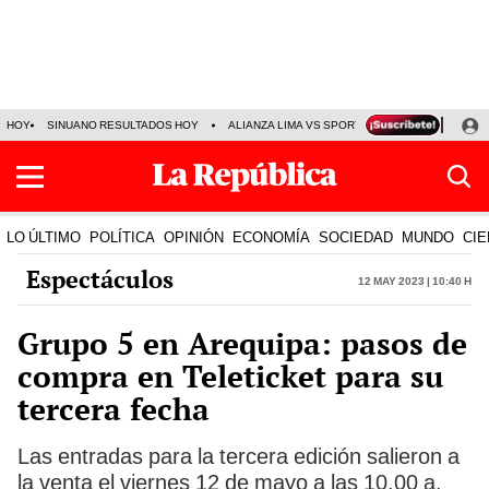
HOY
SINUANO RESULTADOS HOY
ALIANZA LIMA VS SPORT BOYS
JORGE MES
LO ÚLTIMO
POLÍTICA
OPINIÓN
ECONOMÍA
SOCIEDAD
MUNDO
CIE
Espectáculos
12 May 2023 | 10:40 h
Grupo 5 en Arequipa: pasos de
compra en Teleticket para su
tercera fecha
Las entradas para la tercera edición salieron a
la venta el viernes 12 de mayo a las 10.00 a.