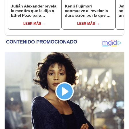
Julián Alexander revela
Kenji Fujimori
Jeffe
la mentira que le dijo a
conmueve al revelar la
sorpr
Ethel Pozo para
dura razón por la que no
un d
conquistarla: “Si no, no
tiene hijos con su
jove
LEER MÁS
LEER MÁS
hubiéramos salido”
esposa Erika Muñóz: "El
fútbo
proceso judicial"
cora