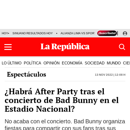
HOY
SINUANO RESULTADOS HOY
ALIANZA LIMA VS SPORT BOYS
JORGE MES
LO ÚLTIMO
POLÍTICA
OPINIÓN
ECONOMÍA
SOCIEDAD
MUNDO
CIE
Espectáculos
13 Nov 2022 | 12:08 h
¿Habrá After Party tras el
concierto de Bad Bunny en el
Estadio Nacional?
No acaba con el concierto. Bad Bunny organiza
fiestas para compartir con sus fans tras sus