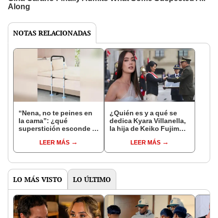
NOTAS RELACIONADAS
“Nena, no te peines en
¿Quién es y a qué se
la cama”: ¿qué
dedica Kyara Villanella,
superstición esconde la
la hija de Keiko Fujimori
famosa frase de los
que le dio la contra a
LEER MÁS
LEER MÁS
Enanitos Verdes?
nivel nacional?
LO MÁS VISTO
LO ÚLTIMO