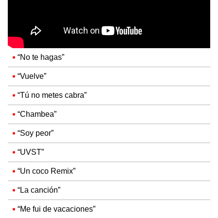
“No te hagas”
“Vuelve”
“Tú no metes cabra”
“Chambea”
“Soy peor”
“UVST”
“Un coco Remix”
“La canción”
“Me fui de vacaciones”