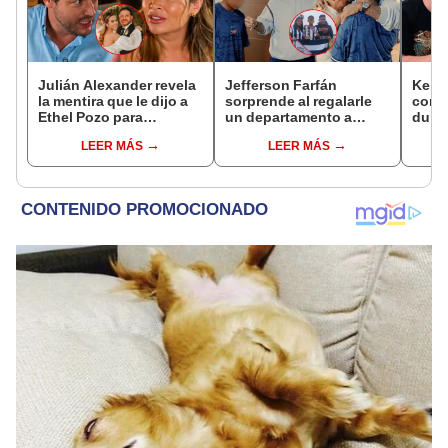
Julián Alexander revela
Jefferson Farfán
Kenji
la mentira que le dijo a
sorprende al regalarle
conmu
Ethel Pozo para
un departamento a
dura 
conquistarla: “Si no, no
joven promesa del
tiene
LEER MÁS
LEER MÁS
hubiéramos salido”
fútbol: "Lo hago de
espos
corazón"
proce