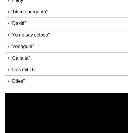
“Party”
“Titi me preguntó”
“Dakiti”
“Yo no soy celoso”
“Yonaguni”
“Callaita”
“Dos mil 16″
“Diles”