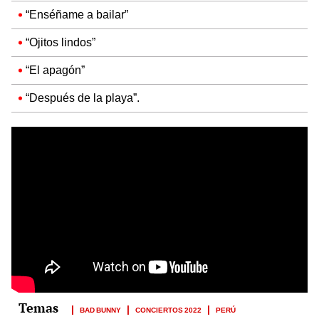
“Enséñame a bailar”
“Ojitos lindos”
“El apagón”
“Después de la playa”.
BAD BUNNY
CONCIERTOS 2022
PERÚ