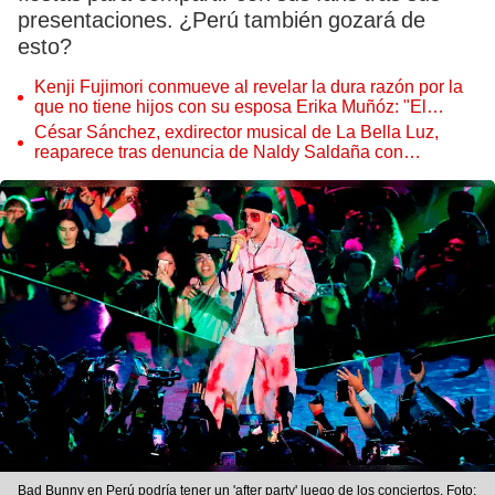
presentaciones. ¿Perú también gozará de
esto?
Kenji Fujimori conmueve al revelar la dura razón por la
que no tiene hijos con su esposa Erika Muñóz: "El
proceso judicial"
César Sánchez, exdirector musical de La Bella Luz,
reaparece tras denuncia de Naldy Saldaña con
polémico pedido
Bad Bunny en Perú podría tener un 'after party' luego de los conciertos. Foto: