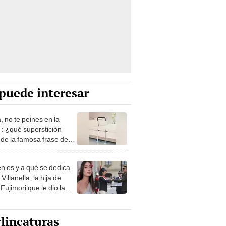
puede interesar
, no te peines en la
: ¿qué superstición
de la famosa frase de
nanitos Verdes?
n es y a qué se dedica
Villanella, la hija de
Fujimori que le dio la
 a nivel nacional?
lincaturas