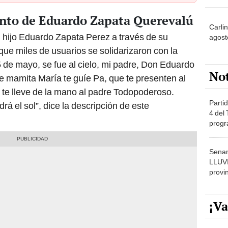
ento de Eduardo Zapata Querevalú
Carlin
u hijo Eduardo Zapata Perez a través de su
agost
que miles de usuarios se solidarizaron con la
5 de mayo, se fue al cielo, mi padre, Don Eduardo
No
 mamita María te guíe Pa, que te presenten al
o te lleve de la mano al padre Todopoderoso.
Partid
á el sol”, dice la descripción de este
4 del
progr
dónde
Senam
LLUV
provi
¡Va