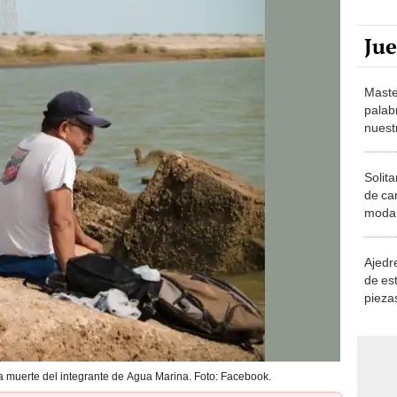
Ju
Maste
palab
nuest
Solita
de ca
moda.
demue
Ajedre
de es
piezas
consi
 muerte del integrante de Agua Marina. Foto: Facebook.