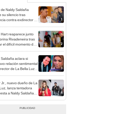
 de Naldy Saldaña
 su silencio tras
1
cia contra exdirector de
lla Luz: "Tiene todo mi
o"
 Hart reaparece junto
orina Rivadeneira tras
2
ar el difícil momento de
paración: "Que siempre
eliz"
 Saldaña aclara si
vo relación sentimental
3
irector de La Bella Luz
denunciarlo por
ientos: “Me parece muy
 Jr., nuevo dueño de La
 Luz, lanza tentadora
4
esta a Naldy Saldaña
denuncia por
ientos: “Va a haber otro
e ley”