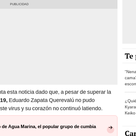
Te 
“Nena
cama”
escon
los E
a esta noticia dado que, a pesar de superar la
19,
Eduardo Zapata Querevalú no pudo
¿Quié
Kyara 
ste virus y su corazón no continuó latiendo.
Keiko 
contra
to de Agua Marina, el popular grupo de cumbia
Car