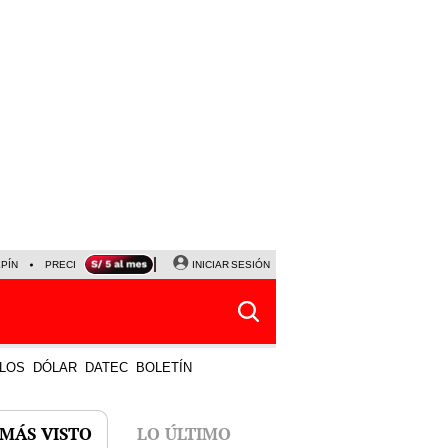
LPÍN
PRECIO DEL DÓLAR
CORTE DE LUZ
INICIAR SESIÓN
VIERNES 7 DE AGOSTO
ALBER
LOS
DÓLAR
DATEC
BOLETÍN
 MÁS VISTO
LO ÚLTIMO