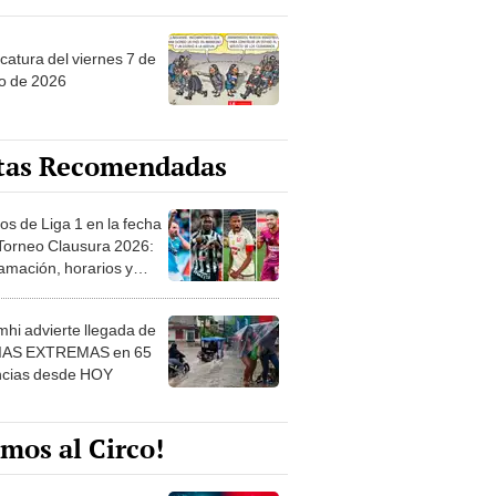
catura del viernes 7 de
o de 2026
tas Recomendadas
os de Liga 1 en la fecha
 Torneo Clausura 2026:
amación, horarios y
 ver
hi advierte llegada de
IAS EXTREMAS en 65
ncias desde HOY
mos al Circo!