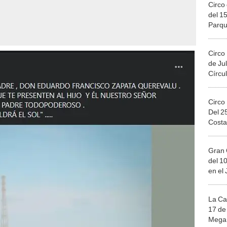
Circo 
del 15
Parqu
Migue
Circo
de Jul
Círcul
Circo
Del 2
Costa
Gran 
del 10
en el
La Ca
17 de 
Mega 