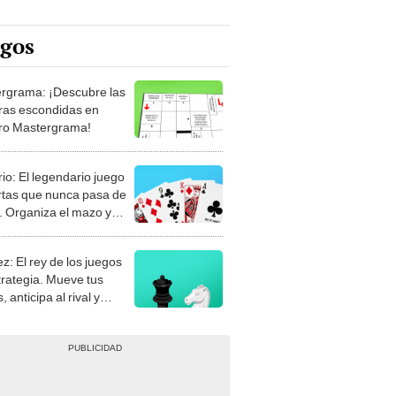
egos
rgrama: ¡Descubre las
ras escondidas en
ro Mastergrama!
rio: El legendario juego
rtas que nunca pasa de
 Organiza el mazo y
stra tu habilidad.
z: El rey de los juegos
trategia. Mueve tus
, anticipa al rival y
gue el jaque mate.