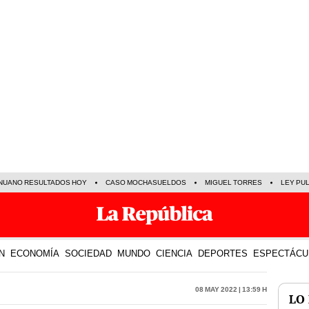
NUANO RESULTADOS HOY
CASO MOCHASUELDOS
MIGUEL TORRES
LEY PU
N
ECONOMÍA
SOCIEDAD
MUNDO
CIENCIA
DEPORTES
ESPECTÁCU
08 May 2022 | 13:59 h
LO