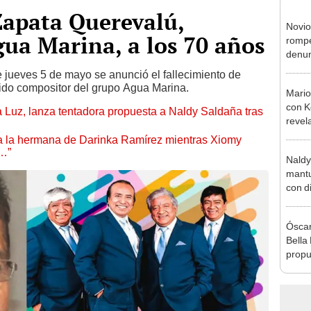
apata Querevalú,
Novio
ua Marina, a los 70 años
rompe
denun
La Be
e jueves 5 de mayo se anunció el fallecimiento de
apoy
do compositor del grupo Agua Marina.
Mario
con K
a Luz, lanza tentadora propuesta a Naldy Saldaña tras
revel
su se
 a la hermana de Darinka Ramírez mientras Xiomy
seas f
s…”
Naldy
mantu
con d
tras 
tocam
Óscar
bajo”
Bella
propu
tras 
tocam
tipo d