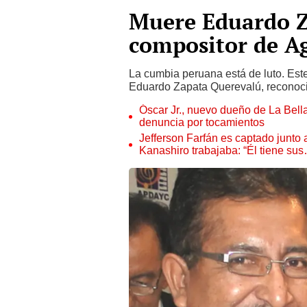
Muere Eduardo Z
compositor de Ag
La cumbia peruana está de luto. Est
Eduardo Zapata Querevalú, reconoci
Óscar Jr., nuevo dueño de La Bell
denuncia por tocamientos
Jefferson Farfán es captado junto
Kanashiro trabajaba: “Él tiene su