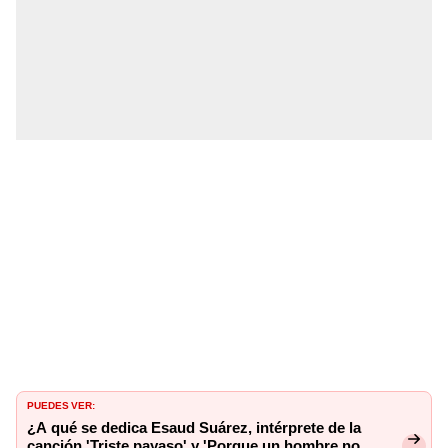
PUEDES VER:
¿A qué se dedica Esaud Suárez, intérprete de la
canción 'Triste payaso' y 'Porque un hombre no