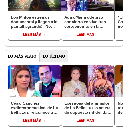
Los Mirlos estrenan
Agua Marina detuvo
“¿Có
documental y llegan a la
concierto en vivo tras
Cora
pantalla grande: "No
cortocircuito en la
nomb
somos un grupo
pantalla led: así
LEER MÁS
LEER MÁS
cualquiera"
reaccionó 'Pepe'
Quiroga
LO MÁS VISTO
LO ÚLTIMO
César Sánchez,
Exesposa del animador
Novi
exdirector musical de La
de La Bella Luz lo acusa
rompe
Bella Luz, reaparece tras
de supuesta infidelidad
denu
denuncia de Naldy
con Naldy Saldaña y
exdir
LEER MÁS
LEER MÁS
Saldaña con polémico
expone chats
Luz: 
pedido: "Pido respetar
apoy