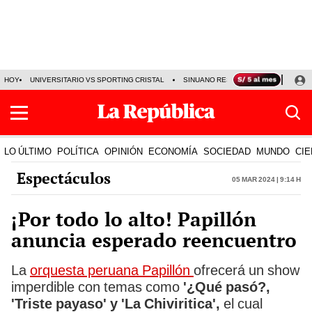
HOY
UNIVERSITARIO VS SPORTING CRISTAL
SINUANO RESULTADOS HOY
CA
LO ÚLTIMO
POLÍTICA
OPINIÓN
ECONOMÍA
SOCIEDAD
MUNDO
CIE
Espectáculos
05 Mar 2024 | 9:14 h
¡Por todo lo alto! Papillón
anuncia esperado reencuentro
La
orquesta peruana Papillón
ofrecerá un show
imperdible con temas como
'¿Qué pasó?,
'Triste payaso' y 'La Chiviritica',
el cual