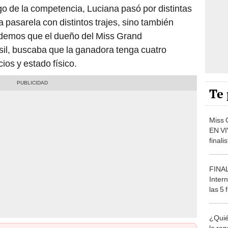
go de la competencia, Luciana pasó por distintas
a pasarela con distintos trajes, sino también
demos que el dueño del Miss Grand
isil, buscaba que la ganadora tenga cuatro
ios y estado físico.
Te 
Miss 
EN VI
finali
ronda
FINAL
Inter
las 5 
de la
¿Quié
la re