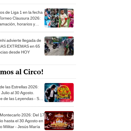
os de Liga 1 en la fecha
 Torneo Clausura 2026:
amación, horarios y
 ver
hi advierte llegada de
IAS EXTREMAS en 65
ncias desde HOY
mos al Circo!
de las Estrellas 2026:
 Julio al 30 Agosto.
e de las Leyendas - San
l
 Montecarlo 2026: Del 17
io hasta el 30 Agosto en
o Militar - Jesús María