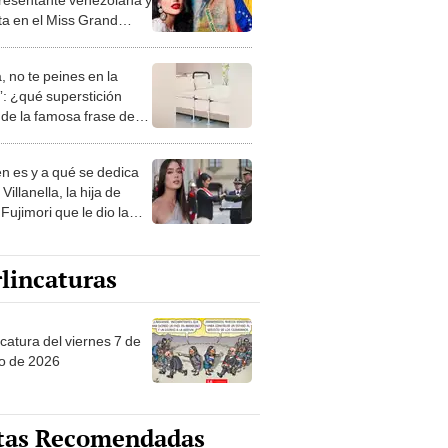
ita en el Miss Grand
national 2023?
, no te peines en la
: ¿qué superstición
de la famosa frase de
nanitos Verdes?
n es y a qué se dedica
Villanella, la hija de
Fujimori que le dio la
 a nivel nacional?
lincaturas
catura del viernes 7 de
o de 2026
tas Recomendadas