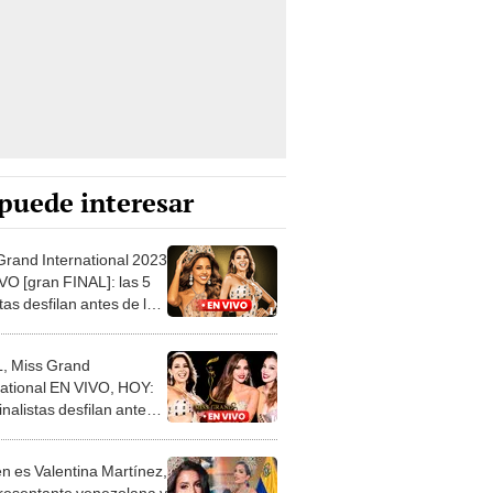
puede interesar
Grand International 2023
VO [gran FINAL]: las 5
stas desfilan antes de la
 de preguntas
, Miss Grand
national EN VIVO, HOY:
finalistas desfilan antes
 ronda de preguntas
n es Valentina Martínez,
presentante venezolana y