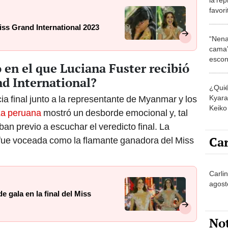
favor
Inter
ss Grand International 2023
“Nena
cama”
escon
en el que Luciana Fuster recibió
los E
nd International?
¿Quié
Kyara 
ia final junto a la representante de Myanmar y los
Keiko 
a peruana
mostró un desborde emocional y, tal
contra
n previo a escuchar el veredicto final. La
Car
fue voceada como la flamante ganadora del Miss
Carlin
agost
de gala en la final del Miss
No