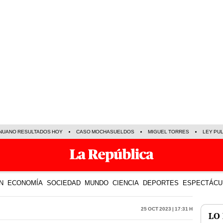
NUANO RESULTADOS HOY
CASO MOCHASUELDOS
MIGUEL TORRES
LEY PU
N
ECONOMÍA
SOCIEDAD
MUNDO
CIENCIA
DEPORTES
ESPECTÁCU
25 Oct 2023 | 17:31 h
LO