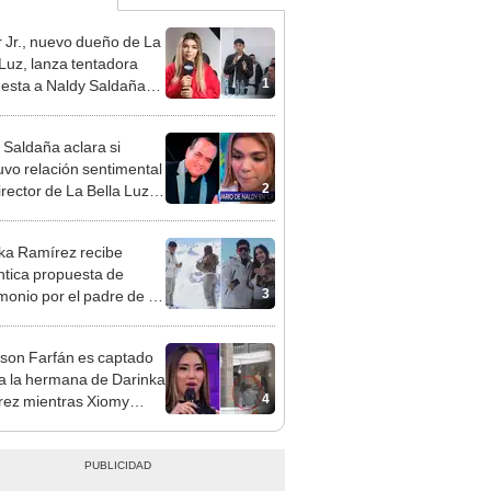
 Jr., nuevo dueño de La
 Luz, lanza tentadora
1
esta a Naldy Saldaña
denuncia por
ientos: “Va a haber otro
 Saldaña aclara si
e ley”
vo relación sentimental
2
irector de La Bella Luz
denunciarlo por
ientos: “Me parece muy
ka Ramírez recibe
tica propuesta de
3
monio por el padre de su
"Entre nervios, lágrimas
hísima felicidad"
rson Farfán es captado
 a la hermana de Darinka
4
ez mientras Xiomy
hiro trabajaba: “Él tiene
”