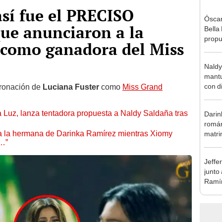
así fue el PRECISO
Óscar
ue anunciaron a la
Bella
propu
como ganadora del Miss
tras 
tocam
Naldy
tipo d
mantu
con d
oronación de
Luciana Fuster
como
Miss Grand
tras 
tocam
a Luz, lanza tentadora propuesta a Naldy Saldaña tras
Darin
bajo”
román
 a la hermana de Darinka Ramírez mientras Xiomy
matri
s…”
hija: 
y muc
Jeffe
junto
Ramír
Kanas
sus…