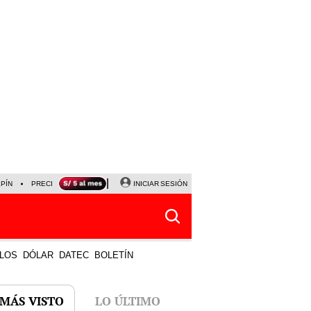
LPÍN
PRECIO DEL DÓLAR
CORTE DE LUZ
INICIAR SESIÓN
VIERNES 7 DE AGOSTO
ALBER
LOS
DÓLAR
DATEC
BOLETÍN
 MÁS VISTO
LO ÚLTIMO