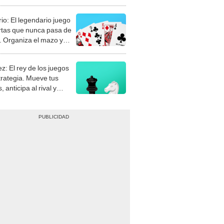
rio: El legendario juego
rtas que nunca pasa de
 Organiza el mazo y
stra tu habilidad.
z: El rey de los juegos
trategia. Mueve tus
, anticipa al rival y
gue el jaque mate.