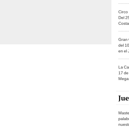
Circo
Del 2
Costa
Gran 
del 10
en el
La Ca
17 de 
Mega 
Ju
Maste
palab
nuest