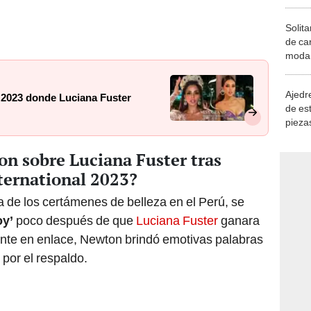
Solita
de ca
moda.
demue
Ajedre
l 2023 donde Luciana Fuster
de es
piezas
consi
on sobre Luciana Fuster tras
ternational 2023?
a de los certámenes de belleza en el Perú, se
oy’
poco después de que
Luciana Fuster
ganara
ante en enlace, Newton brindó emotivas palabras
por el respaldo.