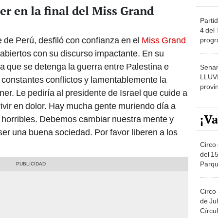
r en la final del Miss Grand
Partid
4 del
 de Perú, desfiló con confianza en el
Miss Grand
progr
dónde
iabiertos con su discurso impactante. En su
ra que se detenga la guerra entre Palestina e
Senam
LLUV
n constantes conflictos y lamentablemente la
provi
ner. Le pediría al presidente de Israel que cuide a
ivir en dolor. Hay mucha gente muriendo día a
¡Va
n horribles. Debemos cambiar nuestra mente y
r una buena sociedad. Por favor liberen a los
Circo 
del 15
Parqu
Migue
Circo
de Jul
Círcul