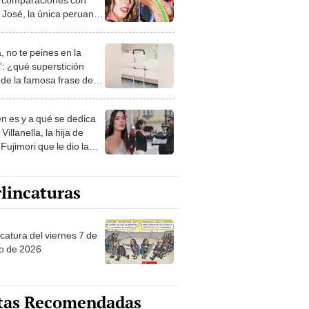
 José, la única peruana
anó el Miss Grand?
, no te peines en la
: ¿qué superstición
de la famosa frase de
nanitos Verdes?
n es y a qué se dedica
Villanella, la hija de
Fujimori que le dio la
 a nivel nacional?
lincaturas
catura del viernes 7 de
o de 2026
tas Recomendadas