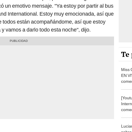
ó un emotivo mensaje. "Ya estoy por partir al bus
Grand International. Estoy muy emocionada, así que
ue todos están acompañándome, así que estoy
y vamos a darlo todo esta noche", dijo.
Te 
Miss 
EN VI
comenz
baño
[Yout
Inter
comenz
baño
Lucia
sobre