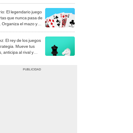
rio: El legendario juego
rtas que nunca pasa de
 Organiza el mazo y
stra tu habilidad.
z: El rey de los juegos
trategia. Mueve tus
, anticipa al rival y
gue el jaque mate.