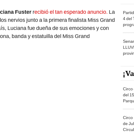
ciana Fuster
r
ecibió el tan esperado anuncio.
La
Partid
4 del
los nervios junto a la primera finalista Miss Grand
progr
s, Luciana fue dueña de sus emociones y con
dónde
orona, banda y estatuilla del Miss Grand
Senam
LLUV
provi
¡Va
Circo 
del 15
Parqu
Migue
Circo
de Jul
Círcul