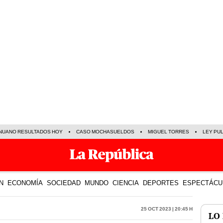
NUANO RESULTADOS HOY
CASO MOCHASUELDOS
MIGUEL TORRES
LEY PU
N
ECONOMÍA
SOCIEDAD
MUNDO
CIENCIA
DEPORTES
ESPECTÁCU
25 Oct 2023 | 20:45 h
LO