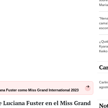
María
que g
“Nena
cama”
escon
los E
¿Quié
Kyara 
Keiko 
contra
Car
Carlin
agost
iana Fuster como Miss Grand International 2023
e Luciana Fuster en el Miss Grand
No