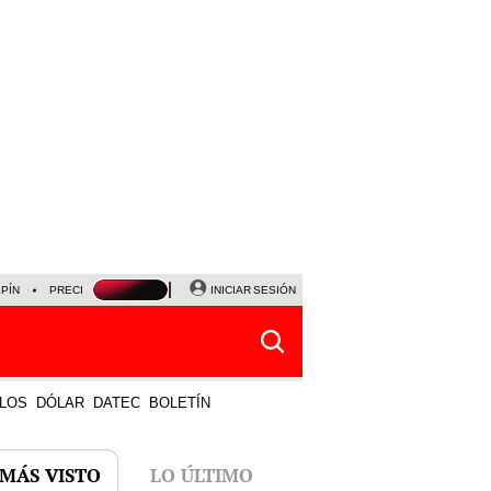
LPÍN
PRECIO DEL DÓLAR
CORTE DE LUZ
INICIAR SESIÓN
VIERNES 7 DE AGOSTO
ALBER
LOS
DÓLAR
DATEC
BOLETÍN
 MÁS VISTO
LO ÚLTIMO