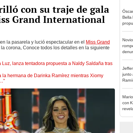
illó con su traje de gala
Óscar
Miss Grand International
Bella
propu
tras 
tocam
Novio
tipo d
n la pasarela y lució espectacular en el
Miss Grand
rompe
e la corona, Conoce todos los detalles en la siguiente
denun
La Be
a Luz, lanza tentadora propuesta a Naldy Saldaña tras
apoy
Jeffe
junto
 a la hermana de Darinka Ramírez mientras Xiomy
Ramír
s…”
Kanas
sus…
Mario
con K
revel
su se
seas f