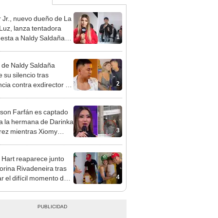
 Jr., nuevo dueño de La
 Luz, lanza tentadora
1
esta a Naldy Saldaña
denuncia por
ientos: “Va a haber otro
 de Naldy Saldaña
e ley”
 su silencio tras
2
cia contra exdirector de
lla Luz: "Tiene todo mi
o"
rson Farfán es captado
 a la hermana de Darinka
3
ez mientras Xiomy
hiro trabajaba: “Él tiene
”
 Hart reaparece junto
orina Rivadeneira tras
4
ar el difícil momento de
paración: "Que siempre
eliz"