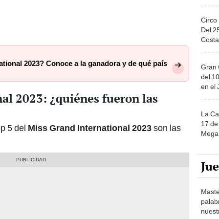
Circo
Del 2
Costa
ational 2023? Conoce a la ganadora y de qué país
Gran 
del 10
en el
al 2023: ¿quiénes fueron las
La Ca
17 de 
op 5 del
Miss Grand International 2023
son las
Mega 
Ju
Maste
palab
nuest