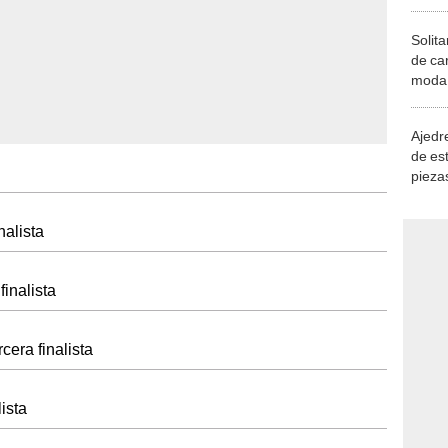
Solita
de ca
moda.
demue
Ajedre
de es
piezas
consi
nalista
inalista
rcera finalista
lista