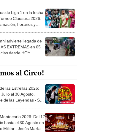
os de Liga 1 en la fecha
 Torneo Clausura 2026:
amación, horarios y
 ver
hi advierte llegada de
IAS EXTREMAS en 65
ncias desde HOY
mos al Circo!
de las Estrellas 2026:
 Julio al 30 Agosto.
e de las Leyendas - San
l
 Montecarlo 2026: Del 17
io hasta el 30 Agosto en
o Militar - Jesús María