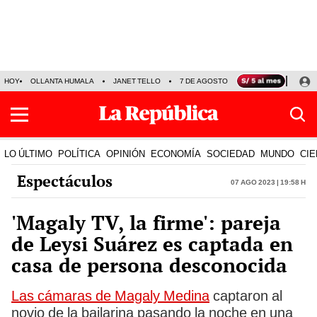
HOY
OLLANTA HUMALA
JANET TELLO
7 DE AGOSTO
TINKA RESULTADOS
LO ÚLTIMO
POLÍTICA
OPINIÓN
ECONOMÍA
SOCIEDAD
MUNDO
CIE
Espectáculos
07 Ago 2023 | 19:58 h
'Magaly TV, la firme': pareja
de Leysi Suárez es captada en
casa de persona desconocida
Las cámaras de Magaly Medina
captaron al
novio de la bailarina pasando la noche en una