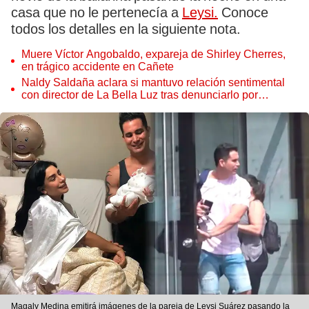
casa que no le pertenecía a
Leysi.
Conoce
todos los detalles en la siguiente nota.
Muere Víctor Angobaldo, expareja de Shirley Cherres,
en trágico accidente en Cañete
Naldy Saldaña aclara si mantuvo relación sentimental
con director de La Bella Luz tras denunciarlo por
tocamientos: “Me parece muy bajo”
Magaly Medina emitirá imágenes de la pareja de Leysi Suárez pasando la