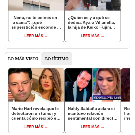
“Nena, no te peines en
¿Quién es y a qué se
la cama”: ¿qué
dedica Kyara Villanella,
superstición esconde la
la hija de Keiko Fujimori
famosa frase de los
que le dio la contra a
LEER MÁS
LEER MÁS
Enanitos Verdes?
nivel nacional?
LO MÁS VISTO
LO ÚLTIMO
Mario Hart revela que le
Naldy Saldaña aclara si
Rosá
detectaron un tumor y
mantuvo relación
llora 
cuenta cómo recibió el
sentimental con director
irrep
diagnóstico: "Dolores
de La Bella Luz tras
comp
LEER MÁS
LEER MÁS
muy fuertes..."
denunciarlo por
mens
tocamientos: “Me
paz, 