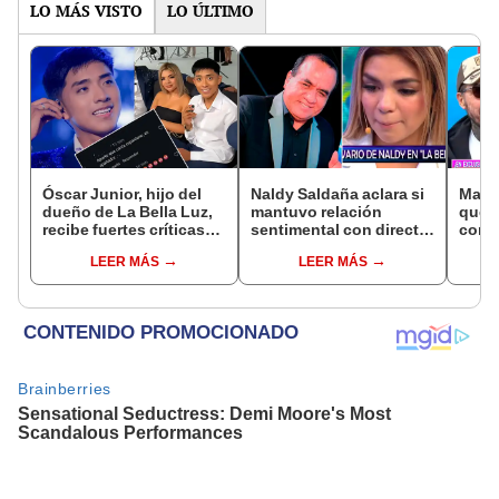
LO MÁS VISTO
LO ÚLTIMO
Óscar Junior, hijo del
Naldy Saldaña aclara si
Marce
dueño de La Bella Luz,
mantuvo relación
que 
recibe fuertes críticas
sentimental con director
con M
en redes por caso de
de La Bella Luz tras
hace 
LEER MÁS
LEER MÁS
Naldy Saldaña:
denunciarlo por
“La r
“Apañador”
tocamientos: “Me
desu
parece muy bajo”