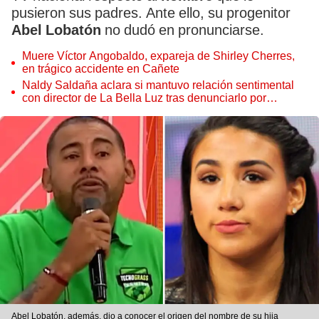
pusieron sus padres. Ante ello, su progenitor
Abel Lobatón
no dudó en pronunciarse.
Muere Víctor Angobaldo, expareja de Shirley Cherres,
en trágico accidente en Cañete
Naldy Saldaña aclara si mantuvo relación sentimental
con director de La Bella Luz tras denunciarlo por
tocamientos: “Me parece muy bajo”
Abel Lobatón, además, dio a conocer el origen del nombre de su hija