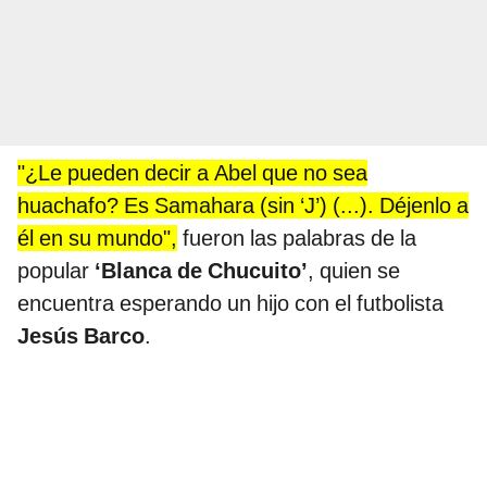
"¿Le pueden decir a Abel que no sea
huachafo? Es Samahara (sin ‘J’) (...). Déjenlo a
él en su mundo",
fueron las palabras de la
popular
‘Blanca de Chucuito’
, quien se
encuentra esperando un hijo con el futbolista
Jesús Barco
.