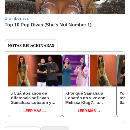
NOTAS RELACIONADAS
¿Cuántos años de
¿Por qué Samahara
Youn
diferencia se llevan
Lobatón no vive con
recon
Samahara Lobatón y
Melissa Klug?: la
Sama
Bryan Torres, su
empresaria explica la
con B
LEER MÁS
LEER MÁS
presunta nueva pareja?
razón
relac
siem