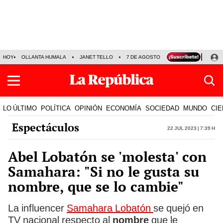
HOY
OLLANTA HUMALA
JANET TELLO
7 DE AGOSTO
TINKA RESULTADOS
LO ÚLTIMO
POLÍTICA
OPINIÓN
ECONOMÍA
SOCIEDAD
MUNDO
CIE
Espectáculos
22 Jul 2023 | 7:39 h
Abel Lobatón se 'molesta' con
Samahara: "Si no le gusta su
nombre, que se lo cambie"
La influencer
Samahara Lobatón
se quejó en
TV nacional respecto al
nombre
que le