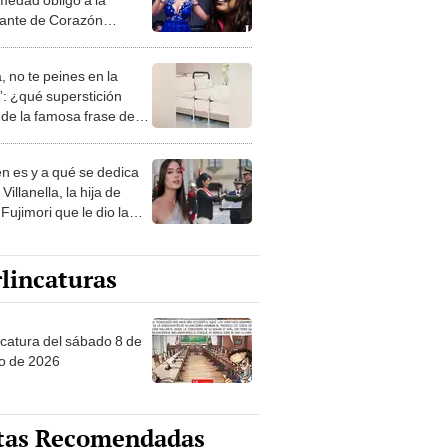
rante de Corazón
no a alejarse de los
arios?
, no te peines en la
: ¿qué superstición
de la famosa frase de
nanitos Verdes?
n es y a qué se dedica
Villanella, la hija de
Fujimori que le dio la
 a nivel nacional?
lincaturas
ncatura del sábado 8 de
o de 2026
tas Recomendadas