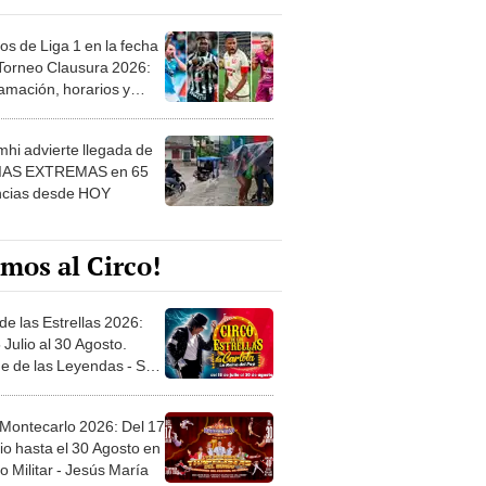
os de Liga 1 en la fecha
 Torneo Clausura 2026:
amación, horarios y
 ver
hi advierte llegada de
IAS EXTREMAS en 65
ncias desde HOY
mos al Circo!
de las Estrellas 2026:
 Julio al 30 Agosto.
e de las Leyendas - San
l
 Montecarlo 2026: Del 17
io hasta el 30 Agosto en
o Militar - Jesús María