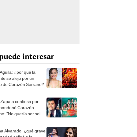
puede interesar
Águila: ¿por qué la
nte se alejó por un
o de Corazón Serrano?
n Zapata confiesa por
bandonó Corazón
no: "No quería ser solo
tegrante"
a Alvarado: ¿qué grave
medad obligó a la