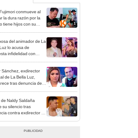
 Fujimori conmueve al
r la dura razón por la
1
o tiene hijos con su
a Erika Muñóz: "El
o judicial"
osa del animador de La
 Luz lo acusa de
2
sta infidelidad con
 Saldaña y expone
 Sánchez, exdirector
al de La Bella Luz,
3
rece tras denuncia de
 Saldaña con polémico
o: "Pido respetar la
 de Naldy Saldaña
nción de inocencia"
 su silencio tras
4
cia contra exdirector de
lla Luz: "Tiene todo mi
o"