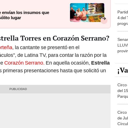
Partid
e envían los insumos que
ólito lugar
4 del
progr
dónde
trella Torres en Corazón Serrano?
Senam
LLUV
rteña
, la cantante se presentó en el
provi
los", de Latina TV, para contar la razón por la
de
Corazón Serrano.
En aquella ocasión,
Estrella
¡Va
s primeras presentaciones hasta que solicitó un
Circo 
del 15
Parqu
Migue
Circo
de Jul
Círcul