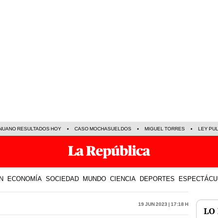
NUANO RESULTADOS HOY
CASO MOCHASUELDOS
MIGUEL TORRES
LEY PU
N
ECONOMÍA
SOCIEDAD
MUNDO
CIENCIA
DEPORTES
ESPECTÁCU
19 Jun 2023 | 17:18 h
LO