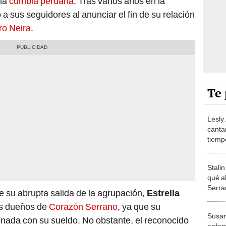
 la
cumbia peruana
. Tras varios años en la
 a sus seguidores al anunciar el fin de su relación
ro Neira
.
Te 
Lesly 
canta
tiemp
Stali
qué a
Serra
su abrupta salida de la agrupación,
Estrella
un in
os dueños de
Corazón Serrano
, ya que su
Susan
onada con su sueldo. No obstante, el reconocido
enfer