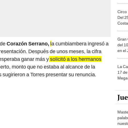
Circo
Del 2
Costa
Gran 
 de
Corazón Serrano,
l
a cumbiambera ingresó a
del 10
en el
resentación. Después de unos meses, la cifra
 esperaba ganar más y
solicitó a los hermanos
erto, monto que no estaba al alcance de la
La Ca
17 de 
 sugirieron a Torres presentar su renuncia.
Mega 
Ju
Maste
palab
nuest