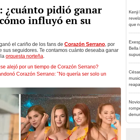
: ¿cuánto pidió ganar
Kenji
y cómo influyó en su
revela
que n
espos
proces
Exesp
ganó el cariño de los fans de
Corazón Serrano
, por
Bella
tre sus seguidores. Te contamos cuánto deseaba ganar
supue
 la
orquesta norteña
.
Naldy
e se alejó por un tiempo de Corazón Serrano?
chats
César
andonó Corazón Serrano: "No quería ser solo un
music
reapa
Naldy
pedid
Novio
presu
rompe
denun
La Be
apoy