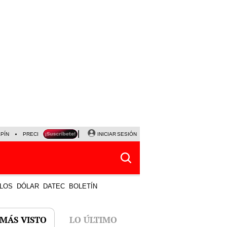
LPÍN
PRECIO DEL DÓLAR
CORTE DE LUZ
INICIAR SESIÓN
VIERNES 7 DE AGOSTO
ALBER
LOS
DÓLAR
DATEC
BOLETÍN
 MÁS VISTO
LO ÚLTIMO