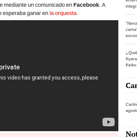
nte mediante un comunicado en
Facebook
. A
integ
Serra
o esperaba ganar en
la orquesta
.
escen
“Nena
cama”
escon
los E
¿Quié
Kyara 
Keiko 
contra
Car
Carli
agost
No