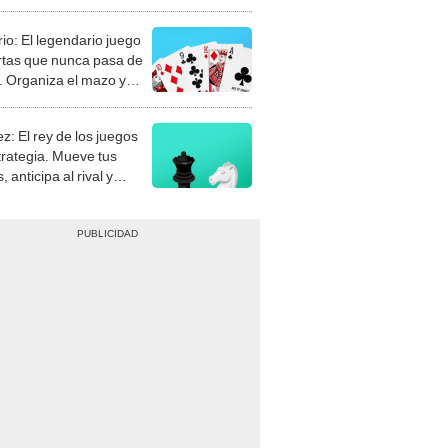
rio: El legendario juego
rtas que nunca pasa de
 Organiza el mazo y
stra tu habilidad.
z: El rey de los juegos
trategia. Mueve tus
, anticipa al rival y
gue el jaque mate.