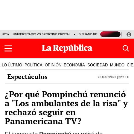
HOY
UNIVERSITARIO VS SPORTING CRISTAL
SINUANO RESULTADOS HOY
CA
LO ÚLTIMO
POLÍTICA
OPINIÓN
ECONOMÍA
SOCIEDAD
MUNDO
CIE
Espectáculos
28 Mar 2023 | 22:10 h
¿Por qué Pompinchú renunció
a "Los ambulantes de la risa" y
rechazó seguir en
Panamericana TV?