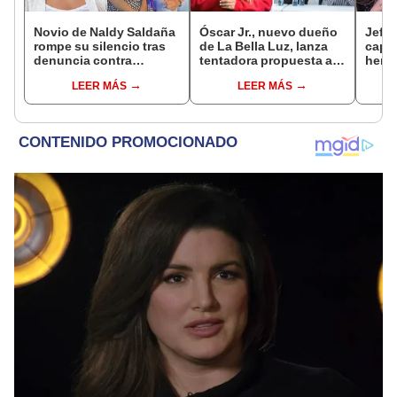
Novio de Naldy Saldaña
Óscar Jr., nuevo dueño
Jeffe
rompe su silencio tras
de La Bella Luz, lanza
capta
denuncia contra
tentadora propuesta a
herm
exdirector de La Bella
Naldy Saldaña tras
Ramí
LEER MÁS
LEER MÁS
Luz: "Tiene todo mi
denuncia por
Kanas
apoyo"
tocamientos: “Va a
tien
haber otro tipo de ley”