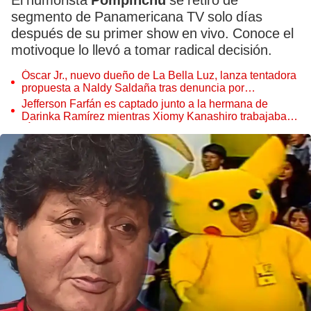
El humorista
Pompinchú
se retiró de
segmento de Panamericana TV solo días
después de su primer show en vivo. Conoce el
motivoque lo llevó a tomar radical decisión.
Óscar Jr., nuevo dueño de La Bella Luz, lanza tentadora
propuesta a Naldy Saldaña tras denuncia por
tocamientos
Jefferson Farfán es captado junto a la hermana de
Darinka Ramírez mientras Xiomy Kanashiro trabajaba:
“Él tiene sus…”