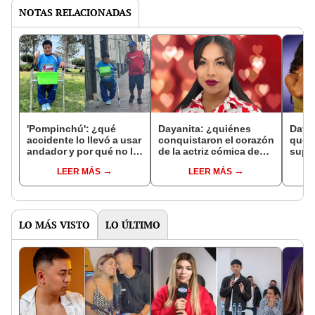
NOTAS RELACIONADAS
'Pompinchú': ¿qué
Dayanita: ¿quiénes
Dayan
accidente lo llevó a usar
conquistaron el corazón
que v
andador y por qué no le
de la actriz cómica de
supu
quisieron operar?
“JB en ATV”?
actri
LEER MÁS
LEER MÁS
LO MÁS VISTO
LO ÚLTIMO