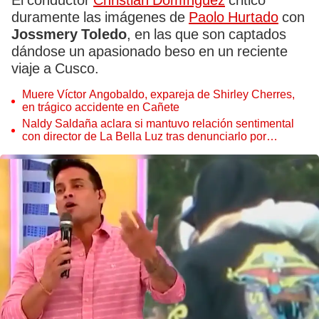
El conductor
Christian Domínguez
criticó
duramente las imágenes de
Paolo Hurtado
con
Jossmery Toledo
, en las que son captados
dándose un apasionado beso en un reciente
viaje a Cusco.
Muere Víctor Angobaldo, expareja de Shirley Cherres,
en trágico accidente en Cañete
Naldy Saldaña aclara si mantuvo relación sentimental
con director de La Bella Luz tras denunciarlo por
tocamientos: “Me parece muy bajo”