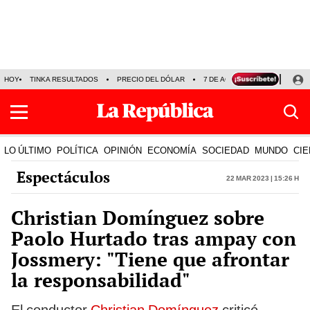
HOY
TINKA RESULTADOS
PRECIO DEL DÓLAR
7 DE AGOSTO
OLLANTA H
LO ÚLTIMO
POLÍTICA
OPINIÓN
ECONOMÍA
SOCIEDAD
MUNDO
CIE
Espectáculos
22 Mar 2023 | 15:26 h
Christian Domínguez sobre
Paolo Hurtado tras ampay con
Jossmery: "Tiene que afrontar
la responsabilidad"