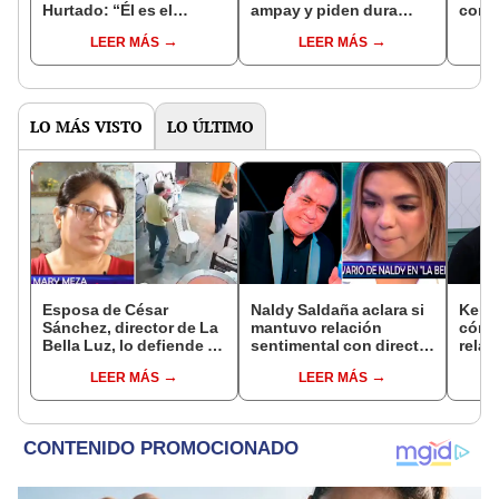
Hurtado: “Él es el
ampay y piden dura
con P
culpable”
sanción: “Sepárenlo del
tiem
LEER MÁS
LEER MÁS
equipo”
su lu
LO MÁS VISTO
LO ÚLTIMO
Esposa de César
Naldy Saldaña aclara si
Kenji
Sánchez, director de La
mantuvo relación
cómo 
Bella Luz, lo defiende y
sentimental con director
relac
asegura que él confesó
de La Bella Luz tras
Fujim
LEER MÁS
LEER MÁS
relación clandestina
denunciarlo por
ausen
con Naldy Saldaña:
tocamientos: “Me
event
"Hace dos años"
parece muy bajo”
Érika