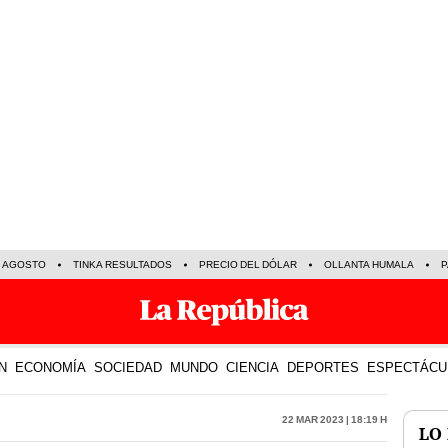
E AGOSTO
TINKA RESULTADOS
PRECIO DEL DÓLAR
OLLANTA HUMALA
P
N
ECONOMÍA
SOCIEDAD
MUNDO
CIENCIA
DEPORTES
ESPECTÁCU
22 Mar 2023 | 18:19 h
LO