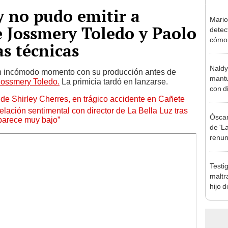
 no pudo emitir a
Mario
 Jossmery Toledo y Paolo
detec
cómo 
as técnicas
"Dolo
Naldy
un incómodo momento con su producción antes de
mantu
Jossmery Toledo.
La primicia tardó en lanzarse.
con d
de Shirley Cherres, en trágico accidente en Cañete
tras 
tocam
lación sentimental con director de La Bella Luz tras
Óscar
bajo”
parece muy bajo”
de 'La
renun
orque
Sald
Testi
maltr
hijo 
Luz: 