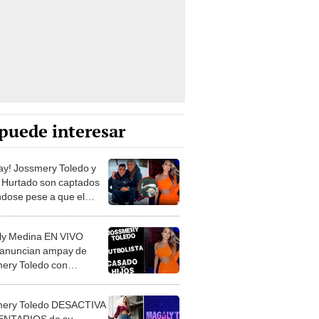
puede interesar
y! Jossmery Toledo y
 Hurtado son captados
dose pese a que el
or es casado
y Medina EN VIVO
anuncian ampay de
ery Toledo con
ista casado que fue al
al
mery Toledo DESACTIVA
NTARIOS de su