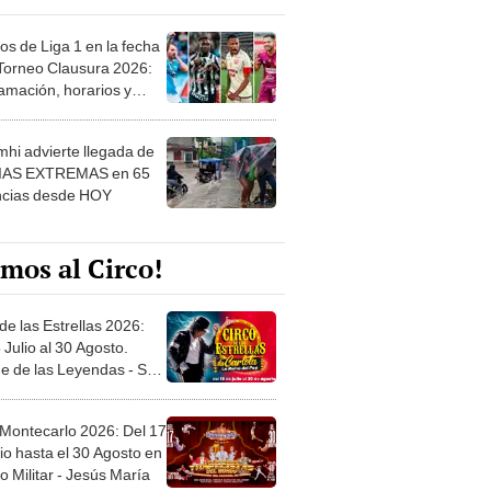
os de Liga 1 en la fecha
 Torneo Clausura 2026:
amación, horarios y
 ver
hi advierte llegada de
IAS EXTREMAS en 65
ncias desde HOY
mos al Circo!
de las Estrellas 2026:
 Julio al 30 Agosto.
e de las Leyendas - San
l
 Montecarlo 2026: Del 17
io hasta el 30 Agosto en
o Militar - Jesús María