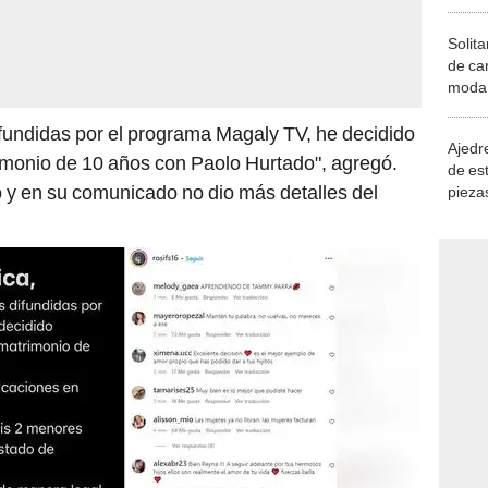
Solita
de ca
moda.
demue
fundidas por el programa Magaly TV, he decidido
Ajedre
imonio de 10 años con Paolo Hurtado", agregó.
de es
jo y en su comunicado no dio más detalles del
piezas
consi