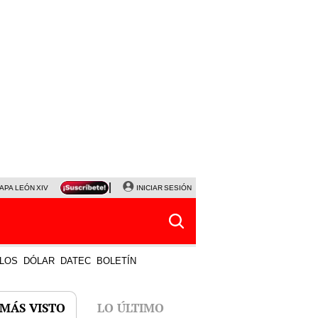
APA LEÓN XIV
NALDY SALDAÑA
INICIAR SESIÓN
LA BELLA LUZ
MAGALY MEDINA
HORÓS
LOS
DÓLAR
DATEC
BOLETÍN
 MÁS VISTO
LO ÚLTIMO