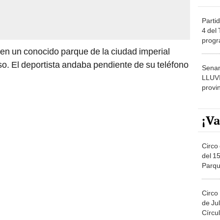
Partid
4 del
progr
dónde
 en un conocido parque de la ciudad imperial
o. El deportista andaba pendiente de su teléfono
Senam
LLUV
provi
¡Va
Circo 
del 15
Parqu
Migue
Circo
de Jul
Círcul