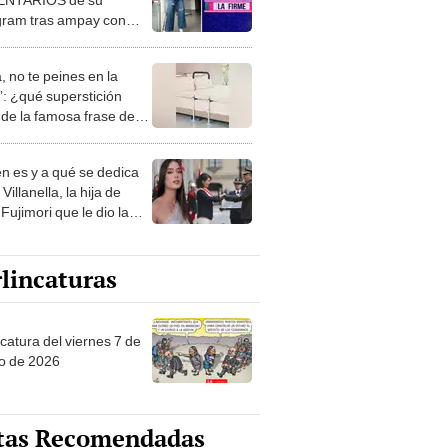
gram tras ampay con
cionado peruano
, no te peines en la
: ¿qué superstición
de la famosa frase de
nanitos Verdes?
n es y a qué se dedica
Villanella, la hija de
Fujimori que le dio la
 a nivel nacional?
lincaturas
catura del viernes 7 de
o de 2026
tas Recomendadas