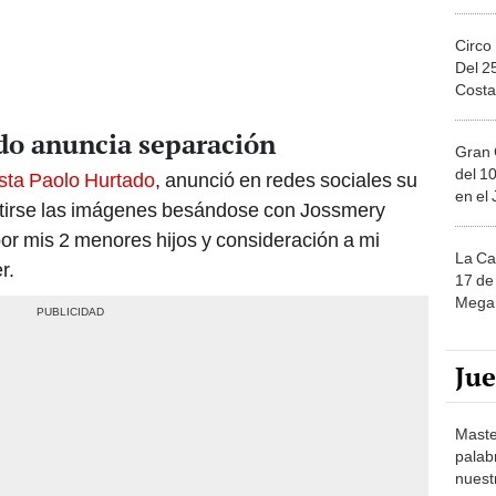
Circo
Del 2
Costa
do anuncia separación
Gran 
del 10
ista Paolo Hurtado
, anunció en redes sociales su
en el
mitirse las imágenes besándose con Jossmery
or mis 2 menores hijos y consideración a mi
La Ca
r.
17 de 
Mega 
Ju
Maste
palab
nuest