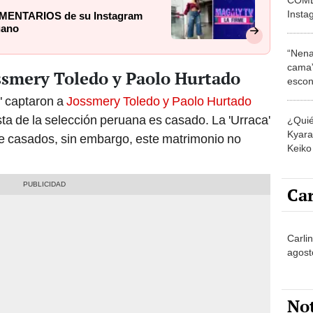
Insta
MENTARIOS de su Instagram
selec
uano
“Nena
cama”
ossmery Toledo y Paolo Hurtado
escon
los E
" captaron a
Jossmery Toledo y Paolo Hurtado
ista de la selección peruana es casado. La 'Urraca'
¿Quié
Kyara 
de casados, sin embargo, este matrimonio no
Keiko 
contra
Car
Carlin
agost
No