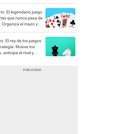
rio: El legendario juego
rtas que nunca pasa de
 Organiza el mazo y
stra tu habilidad.
z: El rey de los juegos
trategia. Mueve tus
, anticipa al rival y
gue el jaque mate.