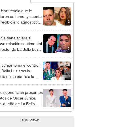
 Hart revela que le
taron un tumor y cuenta
1
recibió el diagnóstico:
res muy fuertes..."
 Saldaña aclara si
vo relación sentimental
2
irector de La Bella Luz
denunciarlo por
ientos: “Me parece muy
 Junior toma el control
 Bella Luz' tras la
3
cia de su padre a la
sta por caso Naldy
aña
gos denuncian presuntos
atos de Óscar Junior,
4
del dueño de La Bella
"Humilla a los demás"