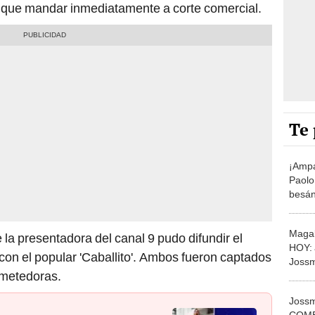
 que mandar inmediatamente a corte comercial.
Te 
¡Ampa
Paolo
besán
jugad
Magal
la presentadora del canal 9 pudo difundir el
HOY: 
con el popular 'Caballito'. Ambos fueron captados
Jossm
ometedoras.
futbol
mundi
Joss
COME