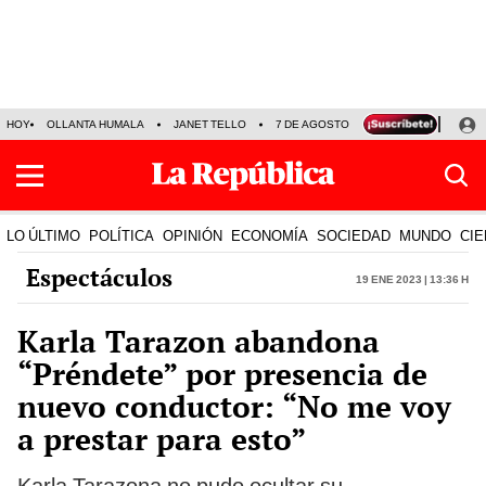
HOY
OLLANTA HUMALA
JANET TELLO
7 DE AGOSTO
TINKA RESULTADOS
LO ÚLTIMO
POLÍTICA
OPINIÓN
ECONOMÍA
SOCIEDAD
MUNDO
CIE
Espectáculos
19 Ene 2023 | 13:36 h
Karla Tarazon abandona
“Préndete” por presencia de
nuevo conductor: “No me voy
a prestar para esto”