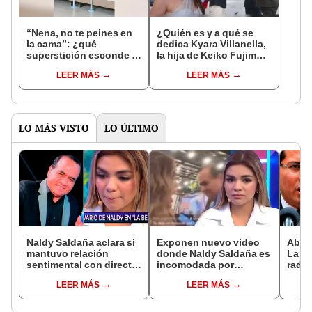
“Nena, no te peines en
¿Quién es y a qué se
la cama”: ¿qué
dedica Kyara Villanella,
superstición esconde la
la hija de Keiko Fujimori
famosa frase de los
que le dio la contra a
LEER MÁS
LEER MÁS
Enanitos Verdes?
nivel nacional?
LO MÁS VISTO
LO ÚLTIMO
Naldy Saldaña aclara si
Exponen nuevo video
Abog
mantuvo relación
donde Naldy Saldaña es
La Be
sentimental con director
incomodada por
radic
de La Bella Luz tras
exdirector de La Bella
difus
LEER MÁS
LEER MÁS
denunciarlo por
Luz: la agarra de la
comp
tocamientos: “Me
mano sin su
audio
parece muy bajo”
consentimiento