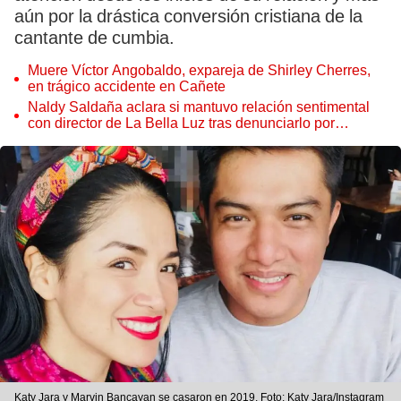
aún por la drástica conversión cristiana de la
cantante de cumbia.
Muere Víctor Angobaldo, expareja de Shirley Cherres,
en trágico accidente en Cañete
Naldy Saldaña aclara si mantuvo relación sentimental
con director de La Bella Luz tras denunciarlo por
tocamientos: “Me parece muy bajo”
Katy Jara y Marvin Bancayan se casaron en 2019. Foto: Katy Jara/Instagram