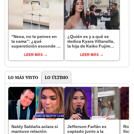
“Nena, no te peines en
¿Quién es y a qué se
la cama”: ¿qué
dedica Kyara Villanella,
superstición esconde la
la hija de Keiko Fujimori
famosa frase de los
que le dio la contra a
LEER MÁS
LEER MÁS
Enanitos Verdes?
nivel nacional?
LO MÁS VISTO
LO ÚLTIMO
Naldy Saldaña aclara si
Jefferson Farfán es
Rosá
mantuvo relación
captado junto a la
llora 