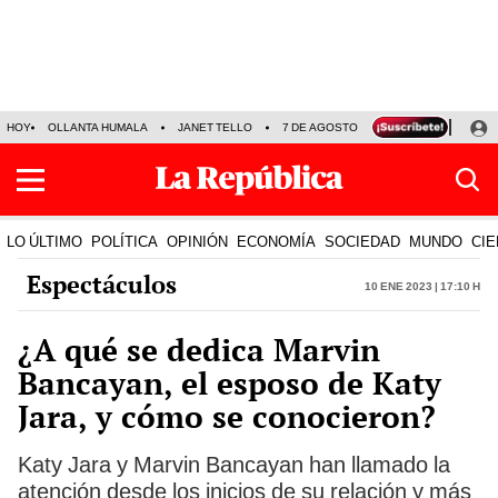
HOY
OLLANTA HUMALA
JANET TELLO
7 DE AGOSTO
TINKA RESULTADOS
LO ÚLTIMO
POLÍTICA
OPINIÓN
ECONOMÍA
SOCIEDAD
MUNDO
CIE
Espectáculos
10 Ene 2023 | 17:10 h
¿A qué se dedica Marvin
Bancayan, el esposo de Katy
Jara, y cómo se conocieron?
Katy Jara y Marvin Bancayan han llamado la
atención desde los inicios de su relación y más