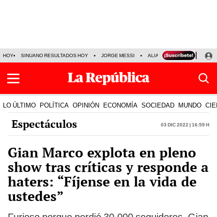
HOY
SINUANO RESULTADOS HOY
JORGE MESSI
ALIANZA LIMA VS SPORT BO
LO ÚLTIMO
POLÍTICA
OPINIÓN
ECONOMÍA
SOCIEDAD
MUNDO
CIE
Espectáculos
03 Dic 2022 | 16:59 h
Gian Marco explota en pleno
show tras críticas y responde a
haters: “Fíjense en la vida de
ustedes”