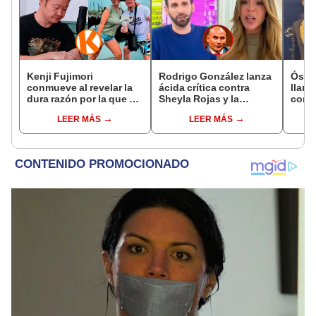
Kenji Fujimori
Rodrigo González lanza
Ósca
conmueve al revelar la
ácida crítica contra
llant
dura razón por la que no
Sheyla Rojas y la
conci
tiene hijos con su
cuestiona por su
Luz e
LEER MÁS
LEER MÁS
esposa Erika Muñóz: "El
relación con su hijo: "Te
denu
proceso judicial"
has dedicado a buscar
Sald
marido millonario"