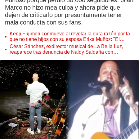
Furioso porque perdió 30.000 seguidores. Gian
Marco no hizo mea culpa y ahora pide que
dejen de criticarlo por presuntamente tener
mala conducta con sus fans.
Kenji Fujimori conmueve al revelar la dura razón por la
que no tiene hijos con su esposa Erika Muñóz: "El
proceso judicial"
César Sánchez, exdirector musical de La Bella Luz,
reaparece tras denuncia de Naldy Saldaña con
polémico pedido