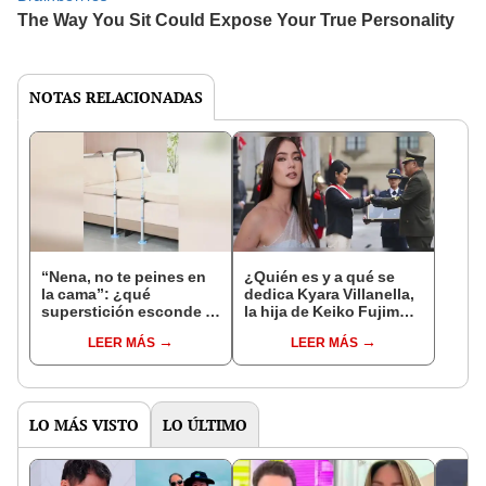
NOTAS RELACIONADAS
“Nena, no te peines en
¿Quién es y a qué se
la cama”: ¿qué
dedica Kyara Villanella,
superstición esconde la
la hija de Keiko Fujimori
famosa frase de los
que le dio la contra a
LEER MÁS
LEER MÁS
Enanitos Verdes?
nivel nacional?
LO MÁS VISTO
LO ÚLTIMO