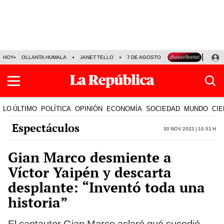
HOY
OLLANTA HUMALA
JANET TELLO
7 DE AGOSTO
TINKA RESULTADOS
LO ÚLTIMO
POLÍTICA
OPINIÓN
ECONOMÍA
SOCIEDAD
MUNDO
CIE
Espectáculos
30 Nov 2022 | 10:51 h
Gian Marco desmiente a
Víctor Yaipén y descarta
desplante: “Inventó toda una
historia”