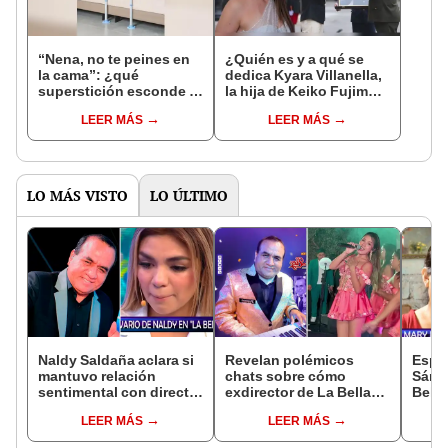
“Nena, no te peines en
¿Quién es y a qué se
la cama”: ¿qué
dedica Kyara Villanella,
superstición esconde la
la hija de Keiko Fujimori
famosa frase de los
que le dio la contra a
LEER MÁS
LEER MÁS
Enanitos Verdes?
nivel nacional?
LO MÁS VISTO
LO ÚLTIMO
Naldy Saldaña aclara si
Revelan polémicos
Espo
mantuvo relación
chats sobre cómo
Sánch
sentimental con director
exdirector de La Bella
Bella
de La Bella Luz tras
Luz acosaba a la
asegu
LEER MÁS
LEER MÁS
denunciarlo por
cantante Claudia
relac
tocamientos: “Me
Salazar: “¿Vienes?, te
con 