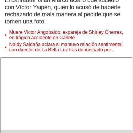
El cantautor Gian Marco aclaró qué sucedió
con Víctor Yaipén, quien lo acusó de haberle
rechazado de mala manera al pedirle que se
tomen una foto.
Muere Víctor Angobaldo, expareja de Shirley Cherres,
en trágico accidente en Cañete
Naldy Saldaña aclara si mantuvo relación sentimental
con director de La Bella Luz tras denunciarlo por
tocamientos: “Me parece muy bajo”