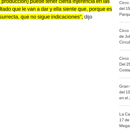
a producción) puede tener cierta injerencia en las
Circo 
tado que le van a dar y ella siente que, porque es
del 15
Parqu
surrecta, que no sigue indicaciones”,
dijo
Migue
Circo
de Jul
Círcul
Circo
Del 2
Costa
Gran 
del 10
en el
La Ca
17 de 
Mega 