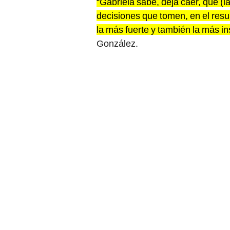
“Gabriela sabe, deja caer, que (l
decisiones que tomen, en el resul
la más fuerte y también la más in
González.