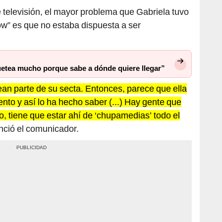
televisión, el mayor problema que Gabriela tuvo
ow” es que no estaba dispuesta a ser
uetea mucho porque sabe a dónde quiere llegar”
ean parte de su secta. Entonces, parece que ella
to y así lo ha hecho saber (...) Hay gente que
o, tiene que estar ahí de ‘chupamedias’ todo el
ció el comunicador.