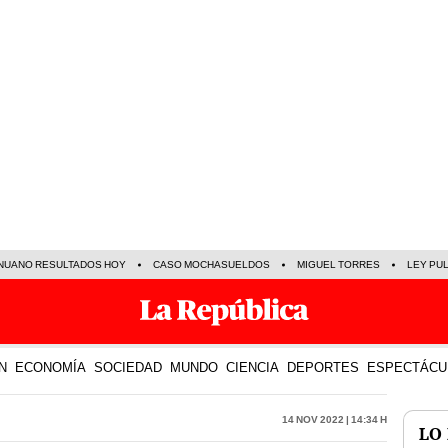
NUANO RESULTADOS HOY
CASO MOCHASUELDOS
MIGUEL TORRES
LEY PU
N
ECONOMÍA
SOCIEDAD
MUNDO
CIENCIA
DEPORTES
ESPECTÁCU
14 Nov 2022 | 14:34 h
LO