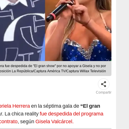
a fue despedida de "El gran show" por no apoyar a Gisela y no por
osición La República/Captura América TV/Captura Willax Televisión
Compartir
briela Herrera
en la séptima gala de
“El gran
. La chica reality
fue despedida del programa
contrato
, según
Gisela Valcárcel.