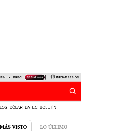
LPÍN
PRECIO DEL DÓLAR
CORTE DE LUZ
INICIAR SESIÓN
VIERNES 7 DE AGOSTO
ALBER
LOS
DÓLAR
DATEC
BOLETÍN
 MÁS VISTO
LO ÚLTIMO