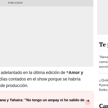
Te 
“Nena
cama”
escon
los E
 adelantado en la última edición de
“Amor y
s días contados en el show porque se habría
¿Quié
Kyara 
 de producción.
Keiko 
contra
iana y Yahaira: “No tengo un ampay ni he salido de
Car