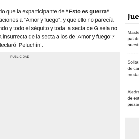
o que la exparticipante de
“Esto es guerra”
Ju
aciones a “Amor y fuego”, y que ello no parecía
o y todo el séquito y toda la secta de Gisela no
Maste
 insurrecta de la secta a los de ‘Amor y fuego’?
palab
declaró ‘Peluchín’.
nuest
Solita
de ca
moda.
demue
Ajedre
de es
piezas
consi