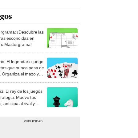
egos
rgrama: ¡Descubre las
ras escondidas en
ro Mastergrama!
rio: El legendario juego
rtas que nunca pasa de
 Organiza el mazo y
stra tu habilidad.
z: El rey de los juegos
trategia. Mueve tus
, anticipa al rival y
gue el jaque mate.