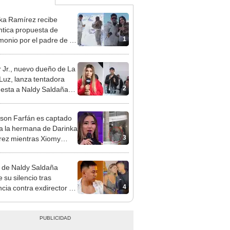
ka Ramírez recibe
tica propuesta de
1
monio por el padre de su
"Entre nervios, lágrimas
hísima felicidad"
 Jr., nuevo dueño de La
 Luz, lanza tentadora
2
esta a Naldy Saldaña
denuncia por
ientos: “Va a haber otro
rson Farfán es captado
e ley”
 a la hermana de Darinka
3
ez mientras Xiomy
hiro trabajaba: “Él tiene
”
 de Naldy Saldaña
 su silencio tras
4
cia contra exdirector de
lla Luz: "Tiene todo mi
o"