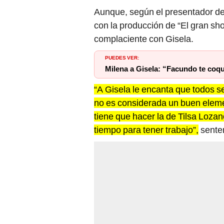
Aunque, según el presentador de 
con la producción de “El gran sh
complaciente con Gisela.
PUEDES VER:
Milena a Gisela: “Facundo te coq
“A Gisela le encanta que todos s
no es considerada un buen elemen
tiene que hacer la de Tilsa Lozan
tiempo para tener trabajo”,
senten