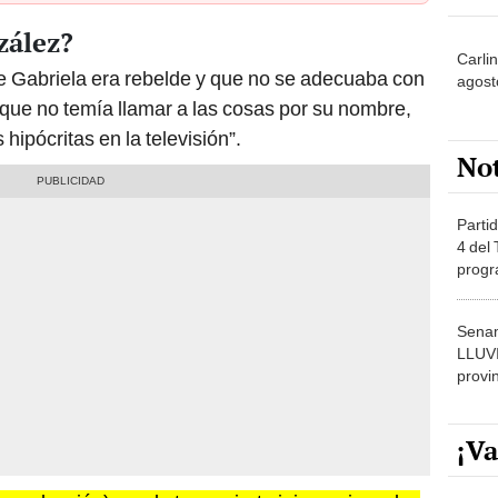
zález?
Carli
ue Gabriela era rebelde y que no se adecuaba con
agost
 a que no temía llamar a las cosas por su nombre,
hipócritas en la televisión”.
No
Partid
4 del
progr
dónde
Senam
LLUV
provi
¡Va