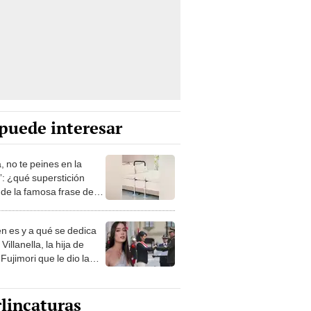
puede interesar
, no te peines en la
: ¿qué superstición
de la famosa frase de
nanitos Verdes?
n es y a qué se dedica
Villanella, la hija de
Fujimori que le dio la
 a nivel nacional?
lincaturas