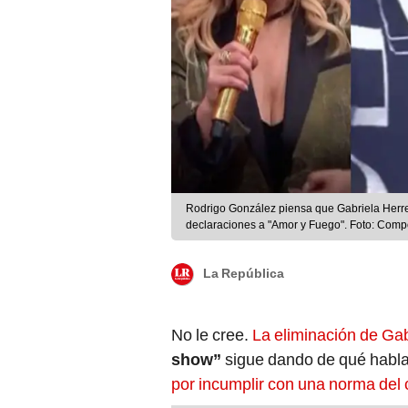
Rodrigo González piensa que Gabriela Herrer
declaraciones a "Amor y Fuego". Foto: Comp
La República
No le cree.
La eliminación de Ga
show”
sigue dando de qué hablar
por incumplir con una norma del 