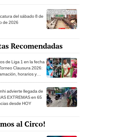
ncatura del sábado 8 de
o de 2026
tas Recomendadas
os de Liga 1 en la fecha
 Torneo Clausura 2026:
amación, horarios y
 ver
hi advierte llegada de
IAS EXTREMAS en 65
ncias desde HOY
mos al Circo!