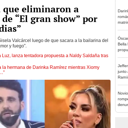
a que eliminaron a
Darin
 de “El gran show” por
román
matri
dias”
hija: 
y muc
Óscar
sela Valcárcel luego de que sacara a la bailarina del
Bella
Amor y fuego”.
propu
a Luz, lanza tentadora propuesta a Naldy Saldaña tras
tras 
tocam
Jeffe
tipo d
 a la hermana de Darinka Ramírez mientras Xiomy
junto
s…”
Ramír
Kanas
sus…
Novio
rompe
denun
La Be
apoy