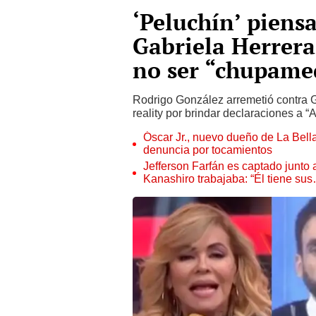
‘Peluchín’ piens
Gabriela Herrera
no ser “chupame
Rodrigo González arremetió contra Gi
reality por brindar declaraciones a “
Óscar Jr., nuevo dueño de La Bell
denuncia por tocamientos
Jefferson Farfán es captado junto
Kanashiro trabajaba: “Él tiene su