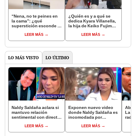
“Nena, no te peines en
¿Quién es y a qué se
la cama”: ¿qué
dedica Kyara Villanella,
superstición esconde la
la hija de Keiko Fujimori
famosa frase de los
que le dio la contra a
LEER MÁS
LEER MÁS
Enanitos Verdes?
nivel nacional?
LO MÁS VISTO
LO ÚLTIMO
Naldy Saldaña aclara si
Exponen nuevo video
Abog
mantuvo relación
donde Naldy Saldaña es
La Be
sentimental con director
incomodada por
radic
de La Bella Luz tras
exdirector de La Bella
difus
LEER MÁS
LEER MÁS
denunciarlo por
Luz: la agarra de la
comp
tocamientos: “Me
mano sin su
audio