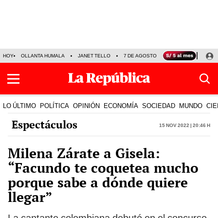
HOY
OLLANTA HUMALA
JANET TELLO
7 DE AGOSTO
TINKA RESULTADOS
LO ÚLTIMO
POLÍTICA
OPINIÓN
ECONOMÍA
SOCIEDAD
MUNDO
CIE
Espectáculos
15 Nov 2022 | 20:46 h
Milena Zárate a Gisela:
“Facundo te coquetea mucho
porque sabe a dónde quiere
llegar”