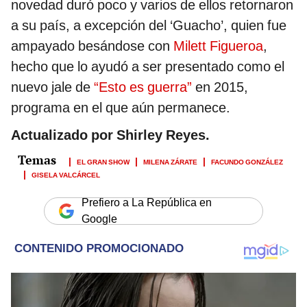
novedad duró poco y varios de ellos retornaron
a su país, a excepción del ‘Guacho’, quien fue
ampayado besándose con
Milett Figueroa
,
hecho que lo ayudó a ser presentado como el
nuevo jale de
“Esto es guerra”
en 2015,
programa en el que aún permanece.
Actualizado por Shirley Reyes.
EL GRAN SHOW
MILENA ZÁRATE
FACUNDO GONZÁLEZ
GISELA VALCÁRCEL
Prefiero a La República en
Google