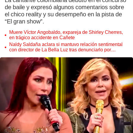
La cantante colombiana debutó en el concurso
de baile y expresó algunos comentarios sobre
el chico reality y su desempeño en la pista de
“El gran show”.
Muere Víctor Angobaldo, expareja de Shirley Cherres,
en trágico accidente en Cañete
Naldy Saldaña aclara si mantuvo relación sentimental
con director de La Bella Luz tras denunciarlo por
tocamientos: “Me parece muy bajo”