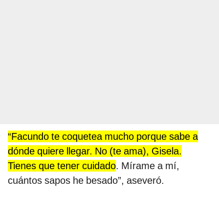
“Facundo te coquetea mucho porque sabe a
dónde quiere llegar. No (te ama), Gisela.
Tienes que tener cuidado
. Mírame a mí,
cuántos sapos he besado”, aseveró.