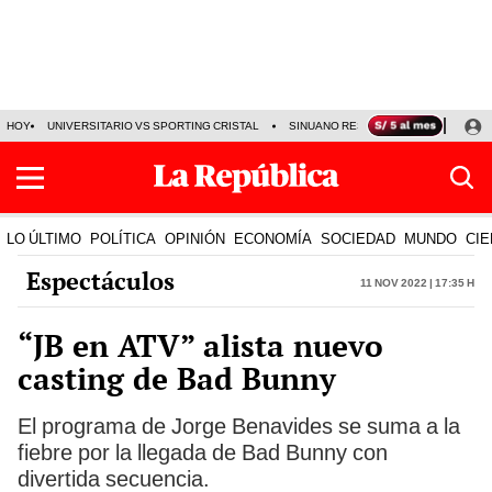
HOY
UNIVERSITARIO VS SPORTING CRISTAL
SINUANO RESULTADOS HOY
CA
LO ÚLTIMO
POLÍTICA
OPINIÓN
ECONOMÍA
SOCIEDAD
MUNDO
CIE
Espectáculos
11 Nov 2022 | 17:35 h
“JB en ATV” alista nuevo
casting de Bad Bunny
El programa de Jorge Benavides se suma a la
fiebre por la llegada de Bad Bunny con
divertida secuencia.