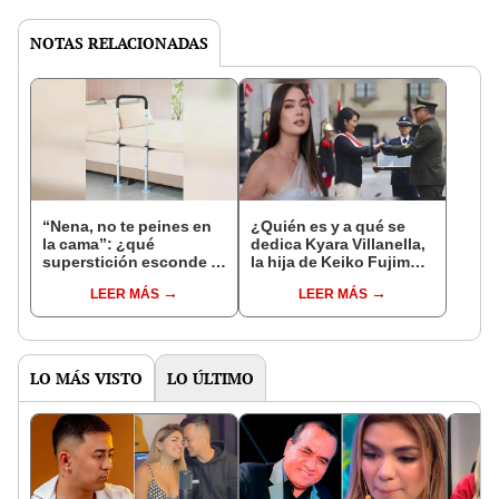
NOTAS RELACIONADAS
“Nena, no te peines en
¿Quién es y a qué se
la cama”: ¿qué
dedica Kyara Villanella,
superstición esconde la
la hija de Keiko Fujimori
famosa frase de los
que le dio la contra a
LEER MÁS
LEER MÁS
Enanitos Verdes?
nivel nacional?
LO MÁS VISTO
LO ÚLTIMO