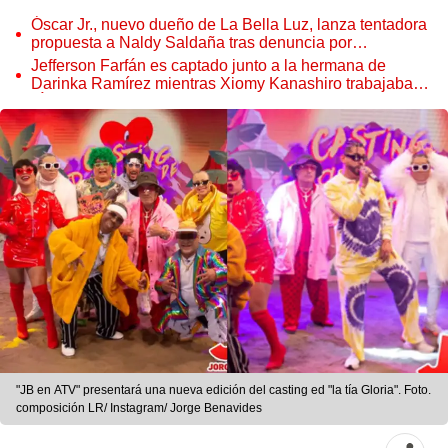
Óscar Jr., nuevo dueño de La Bella Luz, lanza tentadora
propuesta a Naldy Saldaña tras denuncia por
tocamientos
Jefferson Farfán es captado junto a la hermana de
Darinka Ramírez mientras Xiomy Kanashiro trabajaba:
“Él tiene sus…”
"JB en ATV" presentará una nueva edición del casting ed "la tía Gloria". Foto.
composición LR/ Instagram/ Jorge Benavides