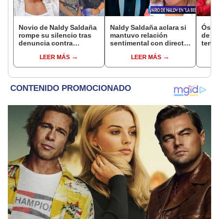
Novio de Naldy Saldaña
Naldy Saldaña aclara si
Óscar
rompe su silencio tras
mantuvo relación
de La
denuncia contra
sentimental con director
tenta
exdirector de La Bella
de La Bella Luz tras
Naldy
LEER MÁS
LEER MÁS
Luz: "Tiene todo mi
denunciarlo por
denu
apoyo"
tocamientos: “Me
tocam
parece muy bajo”
haber