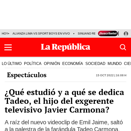
HOY
ALIANZA LIMA VS SPORT BOYS EN VIVO
SINUANO RESULTADOS HOY
JO
LO ÚLTIMO
POLÍTICA
OPINIÓN
ECONOMÍA
SOCIEDAD
MUNDO
CIE
Espectáculos
15 Oct 2022 | 16:08 h
¿Qué estudió y a qué se dedica
Tadeo, el hijo del exgerente
televisivo Javier Carmona?
A raíz del nuevo videoclip de Emil Jaime, saltó
a la palestra de la farándula Tadeo Carmona,