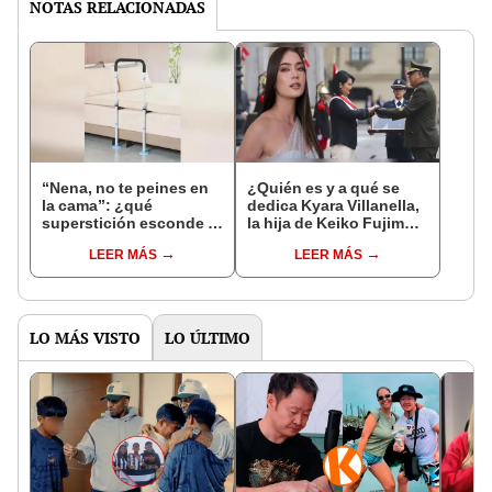
NOTAS RELACIONADAS
“Nena, no te peines en
¿Quién es y a qué se
la cama”: ¿qué
dedica Kyara Villanella,
superstición esconde la
la hija de Keiko Fujimori
famosa frase de los
que le dio la contra a
LEER MÁS
LEER MÁS
Enanitos Verdes?
nivel nacional?
LO MÁS VISTO
LO ÚLTIMO