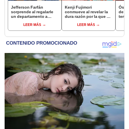
Jefferson Farfán
Kenji Fujimori
Óscar
sorprende al regalarle
conmueve al revelar la
de La
un departamento a
dura razón por la que no
tenta
joven promesa del
tiene hijos con su
Naldy
LEER MÁS
LEER MÁS
fútbol: "Lo hago de
esposa Erika Muñóz: "El
denu
corazón"
proceso judicial"
tocam
haber