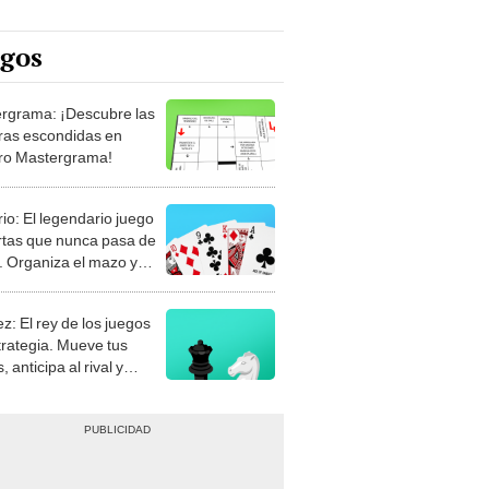
egos
rgrama: ¡Descubre las
ras escondidas en
ro Mastergrama!
rio: El legendario juego
rtas que nunca pasa de
 Organiza el mazo y
stra tu habilidad.
z: El rey de los juegos
trategia. Mueve tus
, anticipa al rival y
gue el jaque mate.