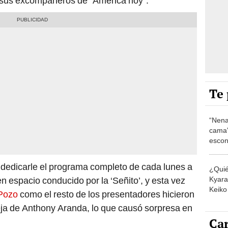
 sus excompañeros de “América hoy”.
Te 
“Nena
cama”
escon
los E
 dedicarle el programa completo de cada lunes a
¿Quié
Kyara 
n espacio conducido por la ‘Señito’, y esta vez
Keiko 
 Pozo
como el resto de los presentadores hicieron
contra
reja de Anthony Aranda, lo que causó sorpresa en
Car