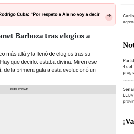
odrigo Cuba: “Por respeto a Ale no voy a decir
Carli
agost
anet Barboza tras elogios a
No
o más allá y la llenó de elogios tras su
Partid
 “Hay que decirlo, estaba divina. Miren ese
4 del
, de la primera gala a esta evolucionó un
progr
dónde
Senam
LLUV
provi
¡Va