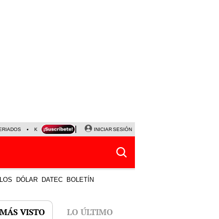
ERIADOS
KEIKO FUJIMORI
NALDY SALDAÑA
INICIAR SESIÓN
JAVIER MILEI
PARTIDOS DE
LOS
DÓLAR
DATEC
BOLETÍN
 MÁS VISTO
LO ÚLTIMO