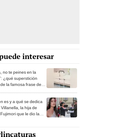
puede interesar
, no te peines en la
: ¿qué superstición
de la famosa frase de
nanitos Verdes?
n es y a qué se dedica
Villanella, la hija de
Fujimori que le dio la
 a nivel nacional?
lincaturas