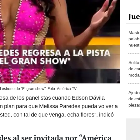
Ju
Maste
palab
nuest
Solita
de ca
moda.
demue
 estreno de "El gran show". Foto: América TV
Ajedre
resa de los panelistas cuando Edson Dávila
de es
piezas
un plan para que Melissa Paredes pueda volver a
consi
sted, con tal de que venga, echa flores”, indicó
des al ser invitada por “América