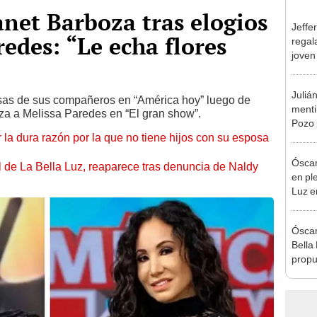
anet Barboza tras elogios
Jeffe
edes: “Le echa flores
regal
joven
hago 
Juliá
s risas de sus compañeros en “América hoy” luego de
mentir
za a Melissa Paredes en “El gran show”.
Pozo 
 la dura razón por la que no tiene hijos con su esposa
no, n
Óscar
 de La Bella Luz, reaparece tras denuncia de Naldy
en pl
Luz e
denun
Óscar
Bella
propu
tras 
tocam
tipo d