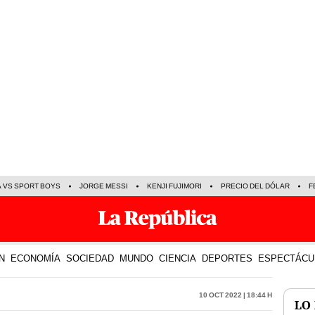
A VS SPORT BOYS
JORGE MESSI
KENJI FUJIMORI
PRECIO DEL DÓLAR
F
N
ECONOMÍA
SOCIEDAD
MUNDO
CIENCIA
DEPORTES
ESPECTÁCU
10 Oct 2022 | 18:44 h
LO