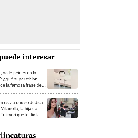
puede interesar
, no te peines en la
: ¿qué superstición
de la famosa frase de
nanitos Verdes?
n es y a qué se dedica
Villanella, la hija de
Fujimori que le dio la
 a nivel nacional?
lincaturas