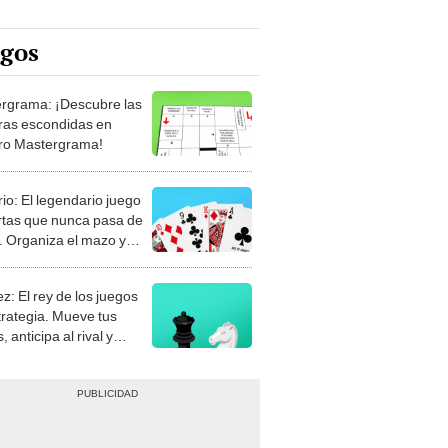
egos
rgrama: ¡Descubre las
ras escondidas en
ro Mastergrama!
rio: El legendario juego
rtas que nunca pasa de
 Organiza el mazo y
stra tu habilidad.
z: El rey de los juegos
trategia. Mueve tus
, anticipa al rival y
gue el jaque mate.