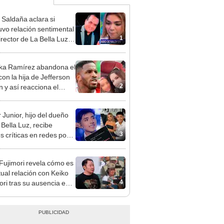
 Saldaña aclara si
vo relación sentimental
1
irector de La Bella Luz
denunciarlo por
ientos: “Me parece muy
ka Ramírez abandona el
con la hija de Jefferson
2
n y así reacciona el
olista: “A ti que…”
 Junior, hijo del dueño
 Bella Luz, recibe
3
s críticas en redes por
de Naldy Saldaña:
ador”
 Fujimori revela cómo es
tual relación con Keiko
4
ori tras su ausencia en
entos: "Mi familia es
 mi suegra..."