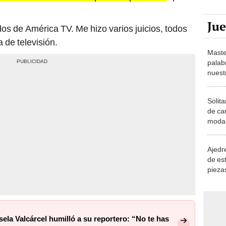
Ju
s de América TV. Me hizo varios juicios, todos
 de televisión.
Maste
palab
nuest
Solita
de ca
moda.
demue
Ajedre
de es
piezas
consi
la Valcárcel humilló a su reportero: “No te has