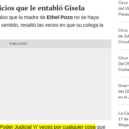
Circo 
icios que le entabló Gisela
del 15
Parqu
falso que la madre de
Ethel Pozo
no se haya
Migue
 sentido, resaltó las veces en que su colega la
Circo
de Jul
Círcul
Circo
Del 2
Costa
Gran 
del 10
en el
La Ca
17 de 
Mega 
oder Judicial ‘n’ veces por cualquier cosa
que