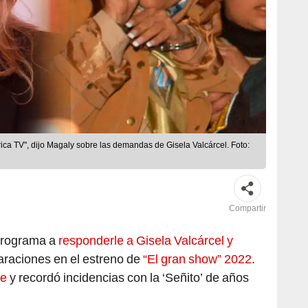
a TV", dijo Magaly sobre las demandas de Gisela Valcárcel. Foto:
Compartir
programa a
responderle a Gisela Valcárcel y
laraciones en el estreno de
“El gran show” 2022
.
re
y recordó incidencias con la ‘Señito’ de años