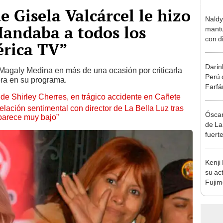
e Gisela Valcárcel le hizo
Naldy
“Mandaba a todos los
mantu
con d
rica TV”
tras 
tocam
Darin
bajo”
a Magaly Medina en más de una ocasión por criticarla
Perú 
ora en su programa.
Farfá
de Shirley Cherres, en trágico accidente en Cañete
exfutb
lación sentimental con director de La Bella Luz tras
Óscar
parece muy bajo”
de La
fuerte
caso 
“Apañ
Kenji
su ac
Fujim
los ev
Érika,