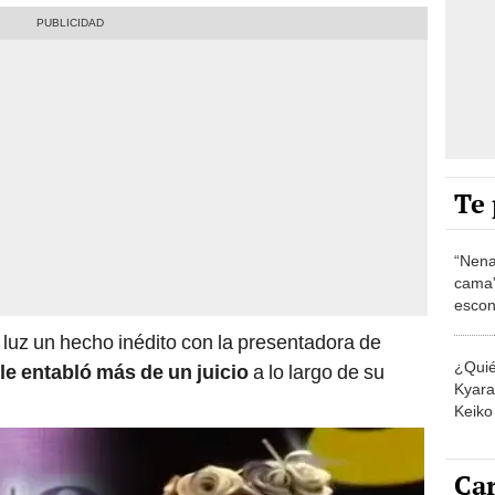
Te 
“Nena
cama”
escon
los E
 luz un hecho inédito con la presentadora de
¿Quié
le entabló más de un juicio
a lo largo de su
Kyara 
Keiko 
contra
Car