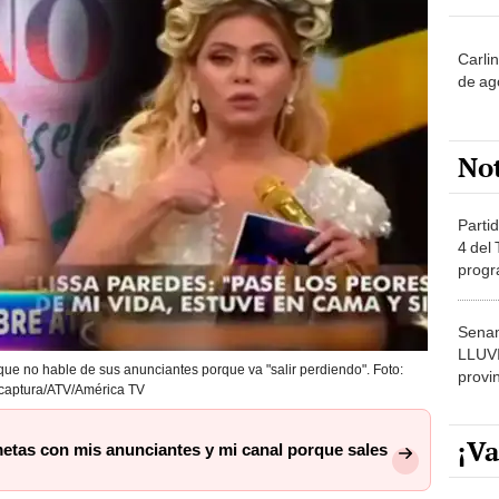
Carli
de ag
No
Partid
4 del
progr
dónde
Senam
LLUV
que no hable de sus anunciantes porque va "salir perdiendo". Foto:
provi
captura/ATV/América TV
¡Va
metas con mis anunciantes y mi canal porque sales