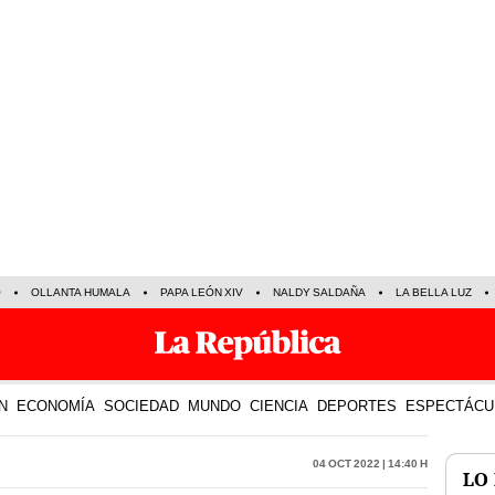
O
OLLANTA HUMALA
PAPA LEÓN XIV
NALDY SALDAÑA
LA BELLA LUZ
N
ECONOMÍA
SOCIEDAD
MUNDO
CIENCIA
DEPORTES
ESPECTÁCU
04 Oct 2022 | 14:40 h
LO