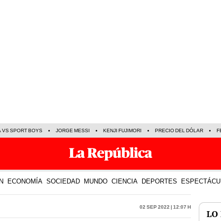
A VS SPORT BOYS
JORGE MESSI
KENJI FUJIMORI
PRECIO DEL DÓLAR
F
N
ECONOMÍA
SOCIEDAD
MUNDO
CIENCIA
DEPORTES
ESPECTÁCU
02 Sep 2022 | 12:07 h
LO