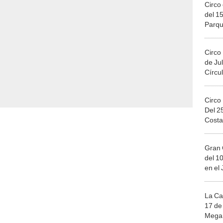
Circo 
del 15
Parqu
Migue
Circo
de Jul
Círcul
Circo
Del 2
Costa
Gran 
del 10
en el
La Ca
17 de 
Mega 