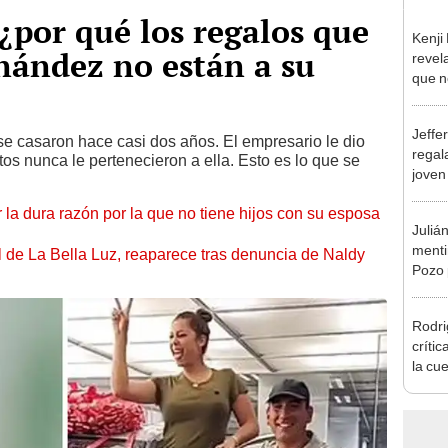
¿por qué los regalos que
Kenji
rnández no están a su
revela
que n
espos
proces
Jeffe
e casaron hace casi dos años. El empresario le dio
regal
tos nunca le pertenecieron a ella. Esto es lo que se
joven
hago 
 la dura razón por la que no tiene hijos con su esposa
Juliá
mentir
 de La Bella Luz, reaparece tras denuncia de Naldy
Pozo 
no, n
Rodri
críti
la cu
con s
a bus