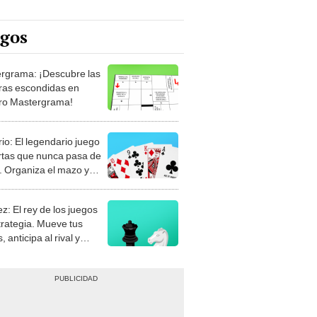
egos
rgrama: ¡Descubre las
ras escondidas en
ro Mastergrama!
rio: El legendario juego
rtas que nunca pasa de
 Organiza el mazo y
stra tu habilidad.
z: El rey de los juegos
trategia. Mueve tus
, anticipa al rival y
gue el jaque mate.