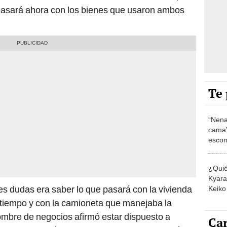
 pasará ahora con los bienes que usaron ambos
Te 
“Nena
cama”
escon
los E
¿Quié
Kyara 
les dudas era saber lo que pasará con la vivienda
Keiko 
contra
mo tiempo y con la camioneta que manejaba la
ombre de negocios afirmó estar dispuesto a
Car