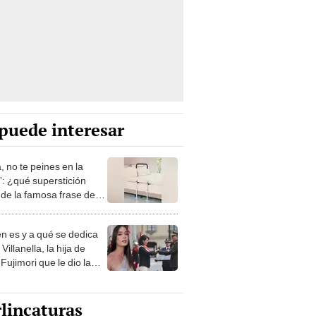
puede interesar
, no te peines en la
: ¿qué superstición
de la famosa frase de
nanitos Verdes?
n es y a qué se dedica
Villanella, la hija de
Fujimori que le dio la
 a nivel nacional?
lincaturas