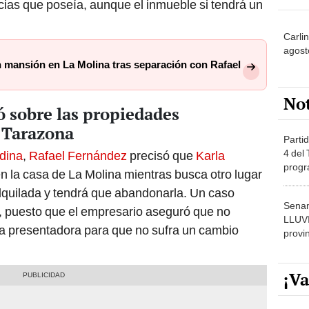
cias que poseía, aunque el inmueble si tendrá un
Carli
agost
n mansión en La Molina tras separación con Rafael
No
 sobre las propiedades
 Tarazona
Partid
4 del
dina
,
Rafael Fernández
precisó que
Karla
progr
n la casa de La Molina mientras busca otro lugar
dónde
 alquilada y tendrá que abandonarla. Un caso
Senam
a, puesto que el empresario aseguró que no
LLUV
la presentadora para que no sufra un cambio
provi
¡Va