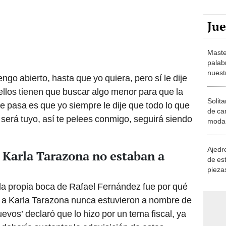
Ju
Maste
palab
nuest
tengo abierto, hasta que yo quiera, pero sí le dije
llos tienen que buscar algo menor para que la
Solita
e pasa es que yo siempre le dije que todo lo que
de ca
 será tuyo, así te pelees conmigo, seguirá siendo
moda.
demue
Ajedre
e Karla Tarazona no estaban a
de es
piezas
consi
la propia boca de Rafael Fernández fue por qué
 a Karla Tarazona nunca estuvieron a nombre de
uevos’ declaró que lo hizo por un tema fiscal, ya