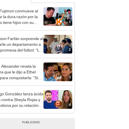
 Fujimori conmueve al
r la dura razón por la
1
o tiene hijos con su
a Erika Muñóz: "El
o judicial"
rson Farfán sorprende al
arle un departamento a
2
 promesa del fútbol: "Lo
de corazón"
n Alexander revela la
a que le dijo a Ethel
3
para conquistarla: “Si
o hubiéramos salido”
go González lanza ácida
ca contra Sheyla Rojas y
4
estiona por su relación
u hijo: "Te has dedicado
car marido millonario"