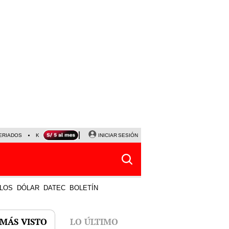
ERIADOS
KEIKO FUJIMORI
NALDY SALDAÑA
INICIAR SESIÓN
JAVIER MILEI
PARTIDOS DE
LOS
DÓLAR
DATEC
BOLETÍN
 MÁS VISTO
LO ÚLTIMO