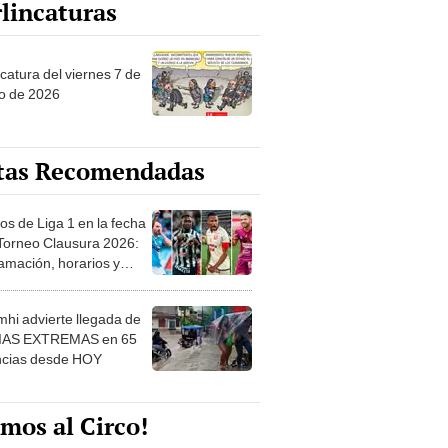
catura del viernes 7 de
o de 2026
tas Recomendadas
os de Liga 1 en la fecha
 Torneo Clausura 2026:
amación, horarios y
 ver
hi advierte llegada de
IAS EXTREMAS en 65
ncias desde HOY
mos al Circo!