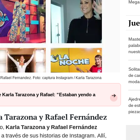
Ju
Maste
palab
nuest
Solita
de ca
 Rafael Fernandez. Foto: captura Instagram / Karla Tarazona
moda.
demue
 Karla Tarazona y Rafael: “Estaban yendo a
Ajedre
de es
piezas
a Tarazona y Rafael Fernández
consi
to,
Karla Tarazona y Rafael Fernández
 través de sus historias de Instagram. Allí,
io y aseguraron que fue de mutuo acuerdo y por