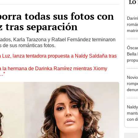
orra todas sus fotos con
Darin
 tras separación
román
matri
hija: 
asados, Karla Tarazona y Rafael Fernández terminaron
y muc
s de sus románticas fotos.
Óscar
Bella
a Luz, lanza tentadora propuesta a Naldy Saldaña tras
propu
tras 
 a la hermana de Darinka Ramírez mientras Xiomy
tocam
s…”
Novio
tipo d
rompe
denun
La Be
apoy
Naldy
mantu
con d
tras 
tocam
bajo”