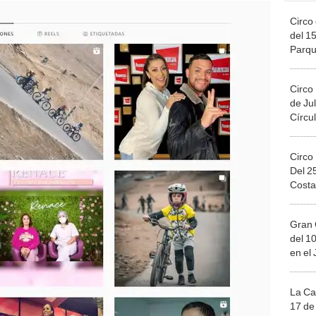
Circo 
del 15
Parqu
Migue
Circo
de Jul
Círcul
Circo
Del 2
Costa
Gran 
del 10
en el
La Ca
17 de 
Mega 