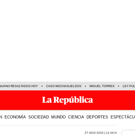
NUANO RESULTADOS HOY
CASO MOCHASUELDOS
MIGUEL TORRES
LEY PU
N
ECONOMÍA
SOCIEDAD
MUNDO
CIENCIA
DEPORTES
ESPECTÁCU
27 Ago 2022 | 12:26 h
LO