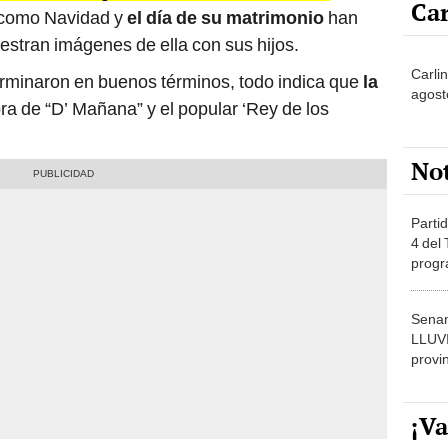
estran imágenes de ella con sus hijos.
Carlin
erminaron en buenos términos, todo indica que
la
agost
ra de “D’ Mañana” y el popular ‘Rey de los
No
Partid
4 del
progr
dónde
Senam
LLUV
provi
¡Va