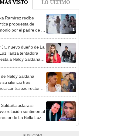
ka Ramírez recibe
tica propuesta de
1
monio por el padre de su
"Entre nervios, lágrimas
hísima felicidad"
 Jr., nuevo dueño de La
 Luz, lanza tentadora
2
esta a Naldy Saldaña
denuncia por
ientos: “Va a haber otro
 de Naldy Saldaña
e ley”
 su silencio tras
3
cia contra exdirector de
lla Luz: "Tiene todo mi
o"
 Saldaña aclara si
vo relación sentimental
4
irector de La Bella Luz
denunciarlo por
ientos: “Me parece muy