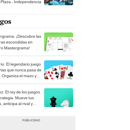
egos
rgrama: ¡Descubre las
ras escondidas en
ro Mastergrama!
rio: El legendario juego
rtas que nunca pasa de
 Organiza el mazo y
stra tu habilidad.
z: El rey de los juegos
trategia. Mueve tus
, anticipa al rival y
gue el jaque mate.