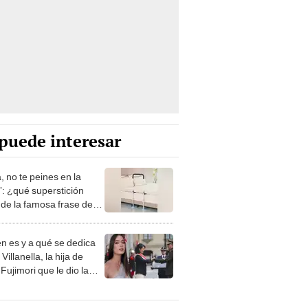
puede interesar
, no te peines en la
: ¿qué superstición
de la famosa frase de
nanitos Verdes?
n es y a qué se dedica
Villanella, la hija de
Fujimori que le dio la
 a nivel nacional?
lincaturas