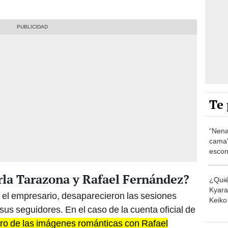
Te 
“Nena
cama”
escon
los E
rla Tarazona y Rafael Fernández?
¿Quié
Kyara 
 y el empresario, desaparecieron las sesiones
Keiko 
us seguidores. En el caso de la cuenta oficial de
contra
tro de las imágenes románticas con Rafael
Car
 como Navidad y
el día de su matrimonio
han