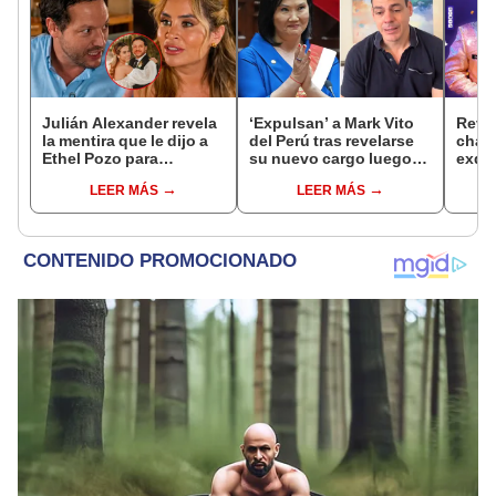
Julián Alexander revela
‘Expulsan’ a Mark Vito
Reve
la mentira que le dijo a
del Perú tras revelarse
chat
Ethel Pozo para
su nuevo cargo luego
exdir
conquistarla: “Si no, no
de reencuentro con
Luz 
LEER MÁS
LEER MÁS
hubiéramos salido”
Keiko Fujimori: “Lo
exca
estoy devolviendo a su
te es
país”