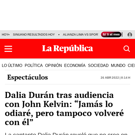
HOY
SINUANO RESULTADOS HOY
ALIANZA LIMA VS SPORT BOYS
JORGE MES
LO ÚLTIMO
POLÍTICA
OPINIÓN
ECONOMÍA
SOCIEDAD
MUNDO
CIE
Espectáculos
26 Abr 2022 | 8:14 h
Dalia Durán tras audiencia
con John Kelvin: “Jamás lo
odiaré, pero tampoco volveré
con él”