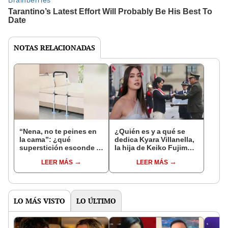
NOTAS RELACIONADAS
“Nena, no te peines en
¿Quién es y a qué se
la cama”: ¿qué
dedica Kyara Villanella,
superstición esconde la
la hija de Keiko Fujimori
famosa frase de los
que le dio la contra a
LEER MÁS
LEER MÁS
Enanitos Verdes?
nivel nacional?
LO MÁS VISTO
LO ÚLTIMO