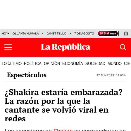
HOY
OLLANTA HUMALA
JANET TELLO
7 DE AGOSTO
TINKA RESULTADOS
LO ÚLTIMO
POLÍTICA
OPINIÓN
ECONOMÍA
SOCIEDAD
MUNDO
CIE
Espectáculos
27 Jun 2023 | 11:03 h
¿Shakira estaría embarazada?
La razón por la que la
cantante se volvió viral en
redes