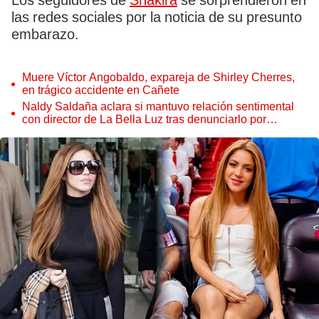
Los seguidores de
Shakira
se sorprendieron en
las redes sociales por la noticia de su presunto
embarazo.
Muere Víctor Angobaldo, expareja de Shirley Cherres,
en trágico accidente en Cañete
Naldy Saldaña aclara si mantuvo relación sentimental
con director de La Bella Luz tras denunciarlo por
tocamientos: “Me parece muy bajo”