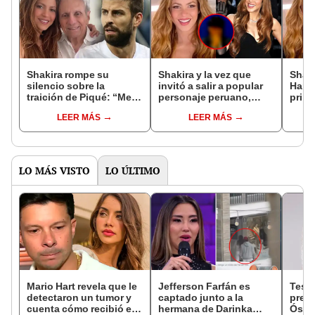
Shakira rompe su
Shakira y la vez que
Shaki
silencio sobre la
invitó a salir a popular
Hamil
traición de Piqué: “Me
personaje peruano,
prime
enteré mientras mi papá
pero él la rechazó: ¿de
¿cuál
LEER MÁS
LEER MÁS
estaba en UCI”
quién se trata?
romá
LO MÁS VISTO
LO ÚLTIMO
Mario Hart revela que le
Jefferson Farfán es
Test
detectaron un tumor y
captado junto a la
presu
cuenta cómo recibió el
hermana de Darinka
Óscar