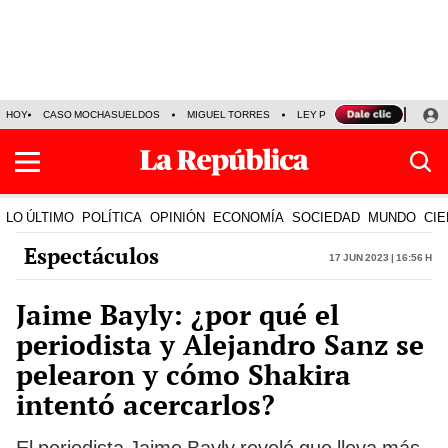
HOY
CASO MOCHASUELDOS
MIGUEL TORRES
LEY PULPÍN
PRECIO DEL
LO ÚLTIMO
POLÍTICA
OPINIÓN
ECONOMÍA
SOCIEDAD
MUNDO
CIE
Espectáculos
17 Jun 2023 | 16:56 h
Jaime Bayly: ¿por qué el
periodista y Alejandro Sanz se
pelearon y cómo Shakira
intentó acercarlos?