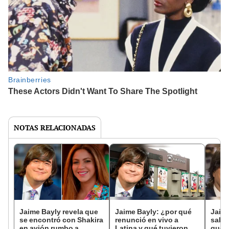
NOTAS RELACIONADAS
Jaime Bayly revela que
Jaime Bayly: ¿por qué
Jaime
se encontró con Shakira
renunció en vivo a
sabe 
en avión rumbo a
Latina y qué tuvieron
qué e