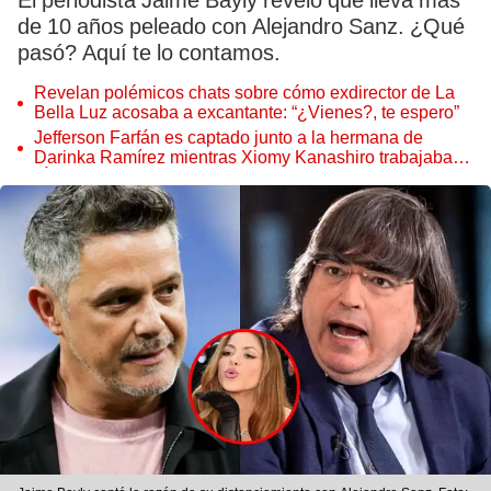
El periodista Jaime Bayly reveló que lleva más
de 10 años peleado con Alejandro Sanz. ¿Qué
pasó? Aquí te lo contamos.
Revelan polémicos chats sobre cómo exdirector de La
Bella Luz acosaba a excantante: “¿Vienes?, te espero”
Jefferson Farfán es captado junto a la hermana de
Darinka Ramírez mientras Xiomy Kanashiro trabajaba:
“Él tiene sus…”