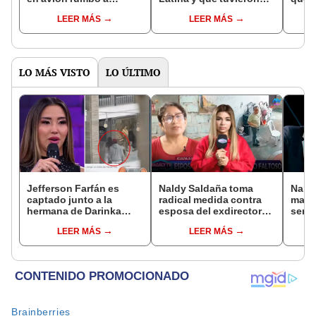
Madrid: "Sabes bien
que ver Aldo Miyashiro
lo od
LEER MÁS
LEER MÁS
que te adoro"
y Beto Ortiz?
LO MÁS VISTO
LO ÚLTIMO
Jefferson Farfán es
Naldy Saldaña toma
Naldy
captado junto a la
radical medida contra
mant
hermana de Darinka
esposa del exdirector
senti
Ramírez mientras Xiomy
de La Bella Luz tras
de La
LEER MÁS
LEER MÁS
Kanashiro trabajaba: “Él
acusarla de tener
denun
tiene sus…”
relación con él: “Es
toca
bastante grave”
pare