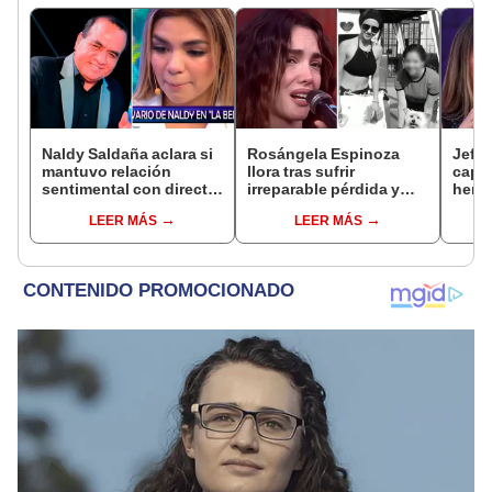
Naldy Saldaña aclara si
Rosángela Espinoza
Jeffe
mantuvo relación
llora tras sufrir
capta
sentimental con director
irreparable pérdida y
herm
de La Bella Luz tras
comparte desgarrador
Ramí
LEER MÁS
LEER MÁS
denunciarlo por
mensaje: "Descansa en
Kanas
tocamientos: “Me
paz, mi bebé"
tien
parece muy bajo”