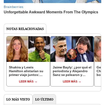
NOTAS RELACIONADAS
Shakira y Lewis
Jaime Bayly: ¿por qué el
Gerar
Hamilton alistarían su
periodista y Alejandro
Chía 
primer viaje juntos:
Sanz se pelearon y
boda
¿cuál sería su
cómo Shakira intentó
días,
LEER MÁS
LEER MÁS
romántico destino?
acercarlos?
espa
LO MÁS VISTO
LO ÚLTIMO