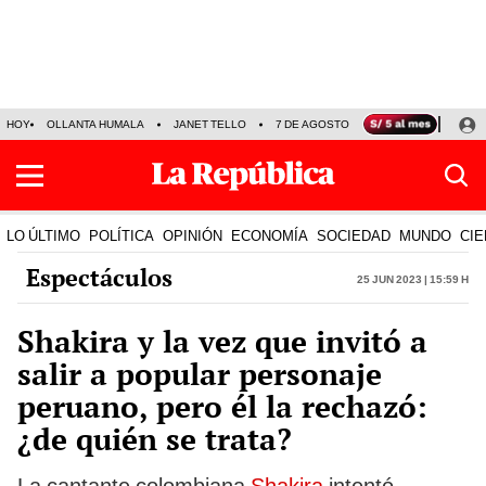
HOY
OLLANTA HUMALA
JANET TELLO
7 DE AGOSTO
TINKA RESULTADOS
LO ÚLTIMO
POLÍTICA
OPINIÓN
ECONOMÍA
SOCIEDAD
MUNDO
CIE
Espectáculos
25 Jun 2023 | 15:59 h
Shakira y la vez que invitó a
salir a popular personaje
peruano, pero él la rechazó:
¿de quién se trata?