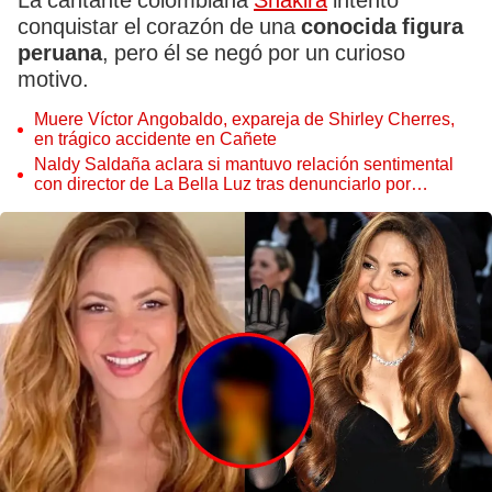
La cantante colombiana
Shakira
intentó
conquistar el corazón de una
conocida figura
peruana
, pero él se negó por un curioso
motivo.
Muere Víctor Angobaldo, expareja de Shirley Cherres,
en trágico accidente en Cañete
Naldy Saldaña aclara si mantuvo relación sentimental
con director de La Bella Luz tras denunciarlo por
tocamientos: “Me parece muy bajo”