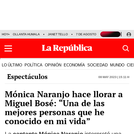
HOY
OLLANTA HUMALA
JANET TELLO
7 DE AGOSTO
TINKA RESULTADOS
LO ÚLTIMO
POLÍTICA
OPINIÓN
ECONOMÍA
SOCIEDAD
MUNDO
CIE
Espectáculos
08 May 2023 | 15:11 h
Mónica Naranjo hace llorar a
Miguel Bosé: “Una de las
mejores personas que he
conocido en mi vida”