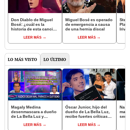
Don Diablo de Miguel
Miguel Bosé es operado
Steph
Bosé: ¿cuál es la
de emergencia a causa
Plase
historia de esta canción
de una hernia discal
Iriva
y a quién se la dedicó?
famo
LEER MÁS
LEER MÁS
sus 
mes 
LO MÁS VISTO
LO ÚLTIMO
Magaly Medina
Óscar Junior, hijo del
Naldy
desenmascara a dueño
dueño de La Bella Luz,
mant
de La Bella Luz y
recibe fuertes críticas
senti
expone audio donde le
en redes por caso de
de La
LEER MÁS
LEER MÁS
reclama a Naldy Saldaña
Naldy Saldaña:
denun