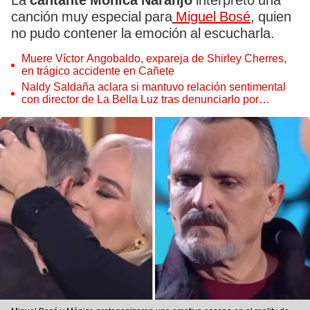
La
cantante Mónica Naranjo
interpretó una
canción muy especial para
Miguel Bosé
, quien
no pudo contener la emoción al escucharla.
Muere Víctor Angobaldo, expareja de Shirley Cherres,
en trágico accidente en Cañete
Naldy Saldaña aclara si mantuvo relación sentimental
con director de La Bella Luz tras denunciarlo por
tocamientos: “Me parece muy bajo”