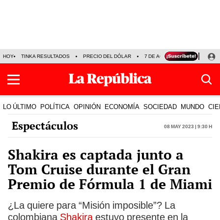
HOY
TINKA RESULTADOS
PRECIO DEL DÓLAR
7 DE AGOSTO
OLLANTA H
LO ÚLTIMO
POLÍTICA
OPINIÓN
ECONOMÍA
SOCIEDAD
MUNDO
CIE
Espectáculos
08 May 2023 | 9:30 h
Shakira es captada junto a
Tom Cruise durante el Gran
Premio de Fórmula 1 de Miami
¿La quiere para “Misión imposible”? La
colombiana
Shakira
estuvo presente en la