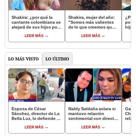
Shakira: ¿por qué la
Shakira, mujer del año:
¿Por
cantante colombiana se
"Somos más valientes
podrí
alejará de sus hijos por
de lo que creemos que
hijos
4 meses?
somos"
Barce
LEER MÁS
LEER MÁS
próx
LO MÁS VISTO
LO ÚLTIMO
Esposa de César
Naldy Saldaña aclara si
Gabri
Sánchez, director de La
mantuvo relación
Cháva
Bella Luz, lo defiende y
sentimental con director
relac
asegura que él confesó
de La Bella Luz tras
cuán
LEER MÁS
LEER MÁS
relación clandestina
denunciarlo por
mome
con Naldy Saldaña:
tocamientos: “Me