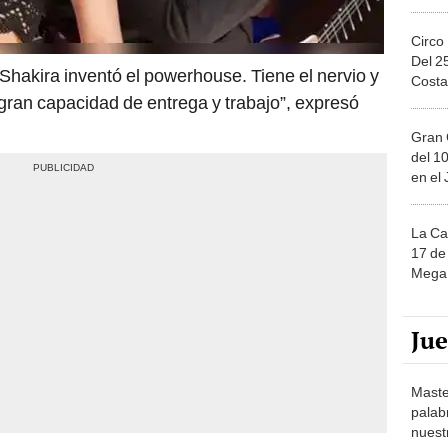
Circo
Del 2
hakira inventó el powerhouse. Tiene el nervio y
Costa
 gran capacidad de entrega y trabajo”, expresó
Gran 
del 10
en el
La Ca
17 de 
Mega 
Ju
Maste
palab
nuest