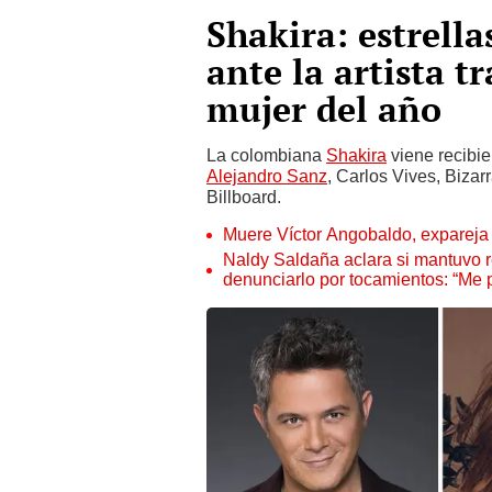
Shakira: estrella
ante la artista t
mujer del año
La colombiana
Shakira
viene recibi
Alejandro Sanz
, Carlos Vives, Bizarr
Billboard.
Muere Víctor Angobaldo, expareja 
Naldy Saldaña aclara si mantuvo re
denunciarlo por tocamientos: “Me 