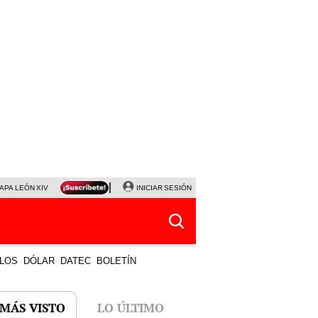
APA LEÓN XIV
NALDY SALDAÑA
INICIAR SESIÓN
LA BELLA LUZ
MAGALY MEDINA
HORÓS
LOS
DÓLAR
DATEC
BOLETÍN
 MÁS VISTO
LO ÚLTIMO