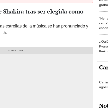
graba
e Shakira tras ser elegida como
Malu
“Nena
cama”
as estrellas de la música se han pronunciado y
escon
lla.
los E
¿Quié
Kyara 
Keiko 
contra
Car
Carli
agost
No