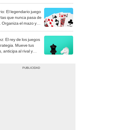
rio: El legendario juego
rtas que nunca pasa de
 Organiza el mazo y
stra tu habilidad.
z: El rey de los juegos
trategia. Mueve tus
, anticipa al rival y
gue el jaque mate.