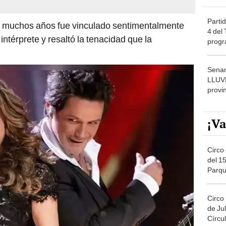
Partid
e muchos años fue vinculado sentimentalmente
4 del
 intérprete y resaltó la tenacidad que la
progr
dónde
Senam
LLUV
provi
¡Va
Circo 
del 15
Parqu
Migue
Circo
de Jul
Círcul