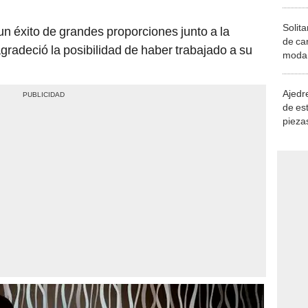
Solita
n éxito de grandes proporciones junto a la
de ca
 agradeció la posibilidad de haber trabajado a su
moda.
demue
Ajedre
de es
piezas
consi