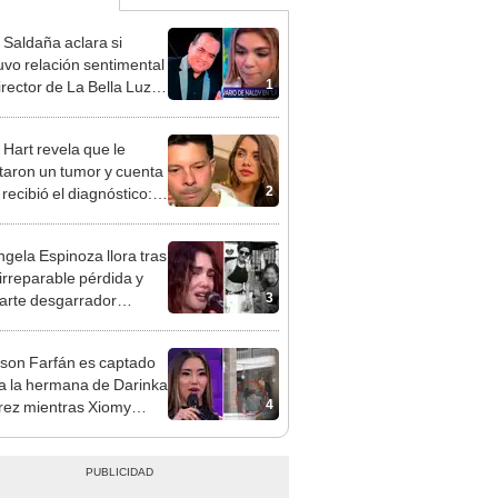
 Saldaña aclara si
vo relación sentimental
1
irector de La Bella Luz
denunciarlo por
ientos: “Me parece muy
 Hart revela que le
taron un tumor y cuenta
2
recibió el diagnóstico:
res muy fuertes..."
gela Espinoza llora tras
 irreparable pérdida y
3
rte desgarrador
je: "Descansa en paz,
bé"
rson Farfán es captado
 a la hermana de Darinka
4
ez mientras Xiomy
hiro trabajaba: “Él tiene
”