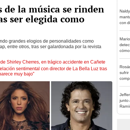
s de la música se rinden
Naldy
ras ser elegida como
mantu
con d
tras 
tocam
Mario
bajo”
endo grandes elogios de personalidades como
detec
ap, entre otros, tras ser galardonada por la revista
cómo 
"Dolo
de Shirley Cherres, en trágico accidente en Cañete
Rosán
lación sentimental con director de La Bella Luz tras
sufrir
parece muy bajo”
compa
mensa
mi be
Jeffe
junto
Ramír
Kanas
sus…