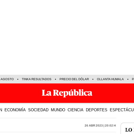
E AGOSTO
TINKA RESULTADOS
PRECIO DEL DÓLAR
OLLANTA HUMALA
P
N
ECONOMÍA
SOCIEDAD
MUNDO
CIENCIA
DEPORTES
ESPECTÁCU
26 Abr 2023 | 20:02 h
LO