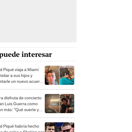
puede interesar
d Piqué viaja a Miami
isitar a sus hijos y
ntarle un nuevo acuerdo
kira
a disfruta de concierto
an Luis Guerra como
an más: "Qué suerte y
jo"
d Piqué habría hecho
a de celos a Shakira por