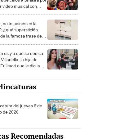
r video musical con
ma
, no te peines en la
: ¿qué superstición
de la famosa frase de
nanitos Verdes?
n es y a qué se dedica
Villanella, la hija de
Fujimori que le dio la
 a nivel nacional?
lincaturas
ncatura del jueves 6 de
o de 2026
tas Recomendadas