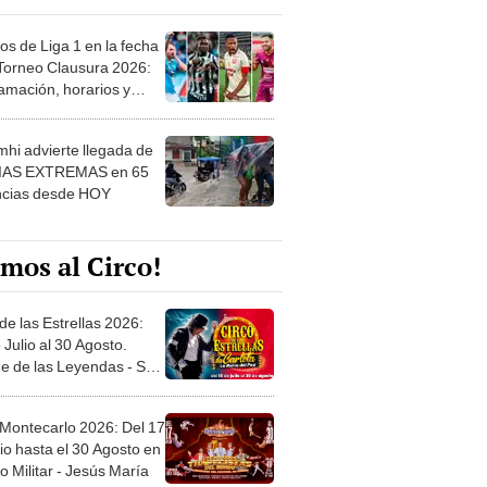
os de Liga 1 en la fecha
 Torneo Clausura 2026:
amación, horarios y
 ver
hi advierte llegada de
IAS EXTREMAS en 65
ncias desde HOY
mos al Circo!
de las Estrellas 2026:
 Julio al 30 Agosto.
e de las Leyendas - San
l
 Montecarlo 2026: Del 17
io hasta el 30 Agosto en
o Militar - Jesús María