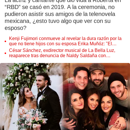
La actriz y cantante que dio vida a Roberta en
“RBD” se casó en 2019. A la ceremonia, no
pudieron asistir sus amigos de la telenovela
mexicana, ¿esto tuvo algo que ver con su
esposo?
Kenji Fujimori conmueve al revelar la dura razón por la
que no tiene hijos con su esposa Erika Muñóz: "El
proceso judicial"
César Sánchez, exdirector musical de La Bella Luz,
reaparece tras denuncia de Naldy Saldaña con
polémico pedido