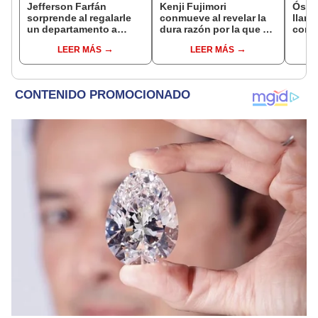
Jefferson Farfán
Kenji Fujimori
Ósca
sorprende al regalarle
conmueve al revelar la
llant
un departamento a
dura razón por la que no
conci
joven promesa del
tiene hijos con su
Luz e
LEER MÁS
LEER MÁS
fútbol: "Lo hago de
esposa Erika Muñóz: "El
denu
corazón"
proceso judicial"
Sald