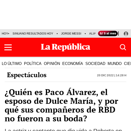
HOY
SINUANO RESULTADOS HOY
JORGE MESSI
ALIANZA LIMA VS SPORT BO
LO ÚLTIMO
POLÍTICA
OPINIÓN
ECONOMÍA
SOCIEDAD
MUNDO
CIE
Espectáculos
20 Dic 2022 | 14:28 h
¿Quién es Paco Álvarez, el
esposo de Dulce María, y por
qué sus compañeros de RBD
no fueron a su boda?