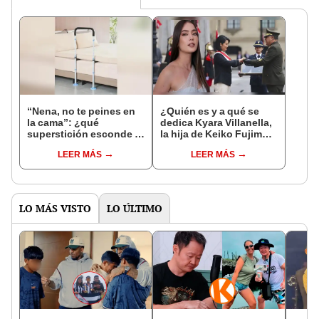
“Nena, no te peines en
¿Quién es y a qué se
la cama”: ¿qué
dedica Kyara Villanella,
superstición esconde la
la hija de Keiko Fujimori
famosa frase de los
que le dio la contra a
LEER MÁS
LEER MÁS
Enanitos Verdes?
nivel nacional?
LO MÁS VISTO
LO ÚLTIMO