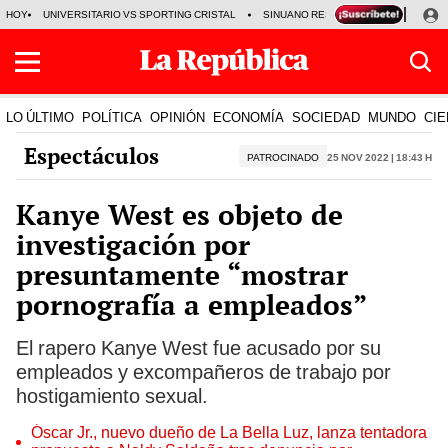
HOY
UNIVERSITARIO VS SPORTING CRISTAL
SINUANO RESULTADOS HOY
CA
LO ÚLTIMO
POLÍTICA
OPINIÓN
ECONOMÍA
SOCIEDAD
MUNDO
CIE
Espectáculos
PATROCINADO
25 Nov 2022 | 18:43 h
Kanye West es objeto de
investigación por
presuntamente “mostrar
pornografía a empleados”
El rapero Kanye West fue acusado por su
empleados y excompañeros de trabajo por
hostigamiento sexual.
Óscar Jr., nuevo dueño de La Bella Luz, lanza tentadora