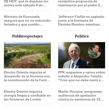
DE HOY: qué te deparan los
romántica propuesta de
astros este sábado 8 de
matrimonio por el padre de
agosto, según Jhan
su hija: "Entre nervios,
Sandoval
lágrimas y muchísima
Ministro de Economía
Jefferson Farfán es captado
felicidad"
asegura que no se reducirán
junto a la hermana de
feriados y que sueldo
Darinka Ramírez mientras
mínimo se aumentará en dos
Xiomy Kanashiro trabajaba:
etapas
“Él tiene sus…”
Publirreportajes
Política
Electro Oriente impulsa el
PPK reaparece y opina sobre
desarrollo de la frontera con
indulto a Alejandro Toledo:
la construcción de la Central
"Creo que no debe morir en
Solar de San Antonio del
la cárcel"
Estrecho
Electro Oriente impulsa
Martín Vizcarra: programan
energía limpia y confiable en
audiencia de apelación
las fronteras de Loreto
contra su sentencia de 14
años de prisión el 20 de
agosto