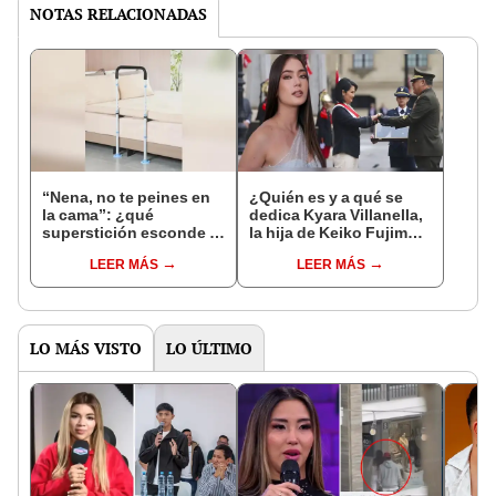
NOTAS RELACIONADAS
“Nena, no te peines en
¿Quién es y a qué se
la cama”: ¿qué
dedica Kyara Villanella,
superstición esconde la
la hija de Keiko Fujimori
famosa frase de los
que le dio la contra a
LEER MÁS
LEER MÁS
Enanitos Verdes?
nivel nacional?
LO MÁS VISTO
LO ÚLTIMO