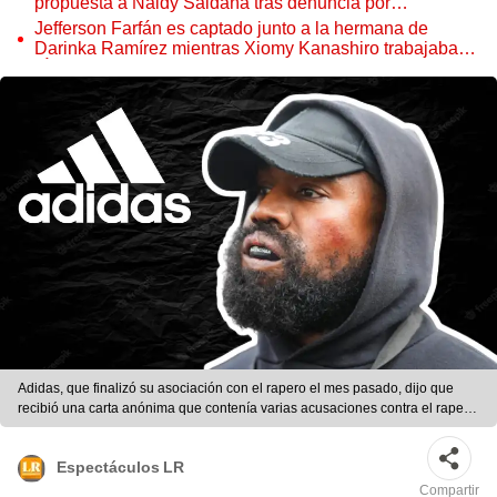
propuesta a Naldy Saldaña tras denuncia por
tocamientos
Jefferson Farfán es captado junto a la hermana de
Darinka Ramírez mientras Xiomy Kanashiro trabajaba:
“Él tiene sus…”
Adidas, que finalizó su asociación con el rapero el mes pasado, dijo que
recibió una carta anónima que contenía varias acusaciones contra el rapero.
Foto: composición LR/Adidas/1News
Espectáculos LR
Compartir