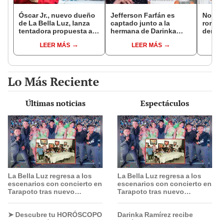
Óscar Jr., nuevo dueño
Jefferson Farfán es
Novi
de La Bella Luz, lanza
captado junto a la
rompe
tentadora propuesta a
hermana de Darinka
denu
Naldy Saldaña tras
Ramírez mientras Xiomy
exdir
LEER MÁS
LEER MÁS
denuncia por
Kanashiro trabajaba: “Él
Luz: 
tocamientos: “Va a
tiene sus…”
apoy
haber otro tipo de ley”
Lo Más Reciente
Últimas noticias
Espectáculos
La Bella Luz regresa a los
La Bella Luz regresa a los
escenarios con concierto en
escenarios con concierto en
Tarapoto tras nuevo
Tarapoto tras nuevo
liderazgo de Óscar Junior
liderazgo de Óscar Junior
➤ Descubre tu HORÓSCOPO
Darinka Ramírez recibe