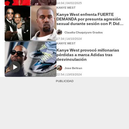
14:04 | 04/02/2025
KANYE WEST
Kanye West enfrenta FUERTE
DEMANDA por presunta agresión
sexual durante sesión con P. Diddy
Combs
Claudia Chuquiyure Grados
17:34 | 14/10/2024
KANYE WEST
Kanye West provocó millonarias
pérdidas a marca Adidas tras
desvinculación
Jose Beltran
22:54 | 13/03/2024