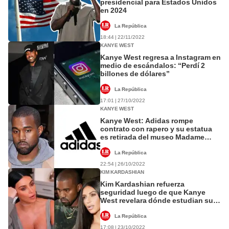
presidencial para Estados Unidos
en 2024
La República
18:44 | 22/11/2022
KANYE WEST
Kanye West regresa a Instagram en
medio de escándalos: “Perdí 2
billones de dólares”
La República
17:01 | 27/10/2022
KANYE WEST
Kanye West: Adidas rompe
contrato con rapero y su estatua
es retirada del museo Madame
Tussauds
La República
22:54 | 26/10/2022
KIM KARDASHIAN
Kim Kardashian refuerza
seguridad luego de que Kanye
West revelara dónde estudian sus
hijos
La República
17:08 | 23/10/2022