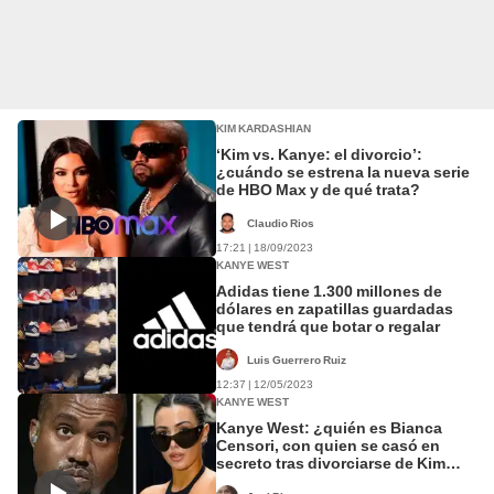
KIM KARDASHIAN
‘Kim vs. Kanye: el divorcio’:
¿cuándo se estrena la nueva serie
de HBO Max y de qué trata?
Claudio Rios
17:21 | 18/09/2023
KANYE WEST
Adidas tiene 1.300 millones de
dólares en zapatillas guardadas
que tendrá que botar o regalar
Luis Guerrero Ruiz
12:37 | 12/05/2023
KANYE WEST
Kanye West: ¿quién es Bianca
Censori, con quien se casó en
secreto tras divorciarse de Kim
Kardashian?