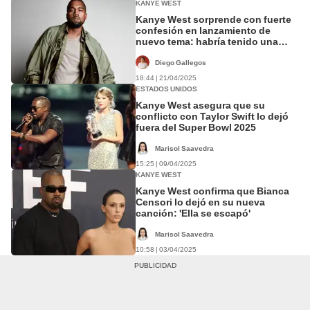
KANYE WEST
Kanye West sorprende con fuerte
confesión en lanzamiento de
nuevo tema: habría tenido una
relación incestuosa cuando era
niño
Diego Gallegos
18:44 | 21/04/2025
ESTADOS UNIDOS
Kanye West asegura que su
conflicto con Taylor Swift lo dejó
fuera del Super Bowl 2025
Marisol Saavedra
15:25 | 09/04/2025
KANYE WEST
Kanye West confirma que Bianca
Censori lo dejó en su nueva
canción: 'Ella se escapó'
Marisol Saavedra
10:58 | 03/04/2025