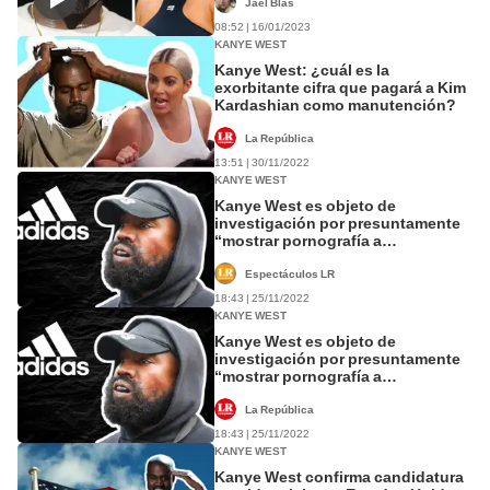
Jael Blas
08:52 | 16/01/2023
KANYE WEST
Kanye West: ¿cuál es la
exorbitante cifra que pagará a Kim
Kardashian como manutención?
La República
13:51 | 30/11/2022
KANYE WEST
Kanye West es objeto de
investigación por presuntamente
“mostrar pornografía a
empleados”
Espectáculos LR
18:43 | 25/11/2022
KANYE WEST
Kanye West es objeto de
investigación por presuntamente
“mostrar pornografía a
empleados”
La República
18:43 | 25/11/2022
KANYE WEST
Kanye West confirma candidatura