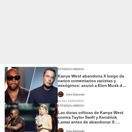
ESTADOS UNIDOS
Kanye West abandona X luego de
varios comentarios racistas y
misóginos: acusó a Elon Musk de
robarle "su estilo nazi"
Iván Salcedo
16:30 | 10/02/2025
ESTADOS UNIDOS
Las duras críticas de Kanye West
contra Taylor Swift y Kendrick
Lamar antes de abandonar X:
"Ruego que Elon no cancele mi
cuenta"
Iván Salcedo