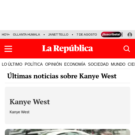
HOY
OLLANTA HUMALA
JANET TELLO
7 DE AGOSTO
TINKA RESULTADOS
LO ÚLTIMO
POLÍTICA
OPINIÓN
ECONOMÍA
SOCIEDAD
MUNDO
CIE
Últimas noticias sobre Kanye West
Kanye West
Kanye West