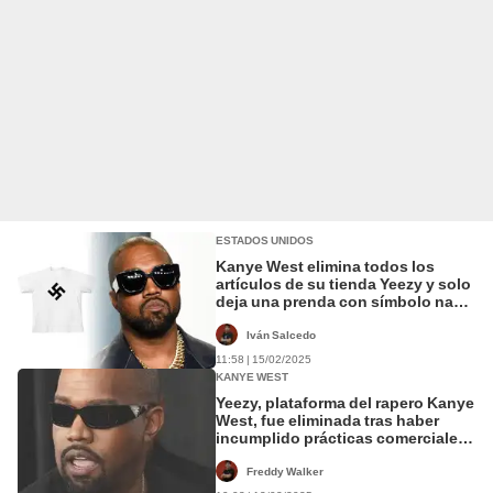
ESTADOS UNIDOS
Kanye West elimina todos los
artículos de su tienda Yeezy y solo
deja una prenda con símbolo nazi
a la venta
Iván Salcedo
11:58 | 15/02/2025
KANYE WEST
Yeezy, plataforma del rapero Kanye
West, fue eliminada tras haber
incumplido prácticas comerciales
auténticas
Freddy Walker