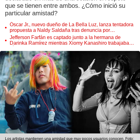
que se tienen entre ambos. ¿Cómo inició su
particular amistad?
Óscar Jr., nuevo dueño de La Bella Luz, lanza tentadora
propuesta a Naldy Saldaña tras denuncia por
tocamientos
Jefferson Farfán es captado junto a la hermana de
Darinka Ramírez mientras Xiomy Kanashiro trabajaba:
“Él tiene sus…”
Los artistas mantienen una amistad que muy pocos usuarios conocen. Foto: