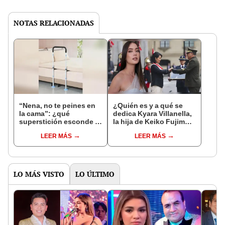
NOTAS RELACIONADAS
“Nena, no te peines en
¿Quién es y a qué se
la cama”: ¿qué
dedica Kyara Villanella,
superstición esconde la
la hija de Keiko Fujimori
famosa frase de los
que le dio la contra a
LEER MÁS
LEER MÁS
Enanitos Verdes?
nivel nacional?
LO MÁS VISTO
LO ÚLTIMO