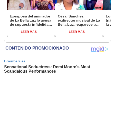
Exesposa del animador
César Sánchez,
Los 
de La Bella Luz lo acusa
exdirector musical de La
triá
de supuesta infidelidad
Bella Luz, reaparece tras
la vi
con Naldy Saldaña y
denuncia de Naldy
LEER MÁS
LEER MÁS
expone chats
Saldaña con polémico
pedido: "Pido respetar
la presunción de
inocencia"