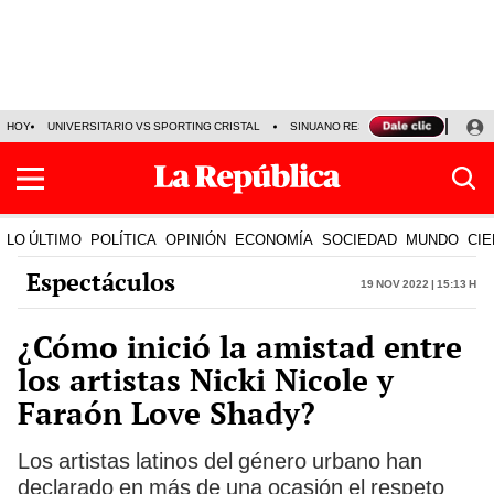
HOY
UNIVERSITARIO VS SPORTING CRISTAL
SINUANO RESULTADOS HOY
CA
LO ÚLTIMO
POLÍTICA
OPINIÓN
ECONOMÍA
SOCIEDAD
MUNDO
CIE
Espectáculos
19 Nov 2022 | 15:13 h
¿Cómo inició la amistad entre
los artistas Nicki Nicole y
Faraón Love Shady?
Los artistas latinos del género urbano han
declarado en más de una ocasión el respeto