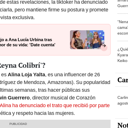
 de estas revelaciones, la tiktoker ha denunciado
Guerr
iarla, pero mantiene firme su postura y promete
negar
vista exclusiva.
amor 
“Nena
cama”
escon
los E
jo a Ana Lucía Urbina tras
or de su vida: 'Date cuenta'
¿Quié
Kyara 
Keiko 
Reyna Colibrí'?
contra
l es
Alina Loja Yalta
, es una influencer de 26
Car
Rodríguez de Mendoza, Amazonas). Su popularidad
últimas semanas, tras hacer públicas sus
in Guerrero
, director musical de Corazón
Carli
agost
Alina ha denunciado el trato que recibió por parte
ética y respeto hacia las mujeres.
No