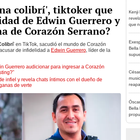
na colibrí', tiktoker que
Kenji
lidad de Edwin Guerrero y
revela
que n
na de Corazón Serrano?
espos
proces
Exesp
olibrí
' en TikTok, sacudió el mundo de Corazón
Bella
 acusar de infidelidad a
Edwin Guerrero
, líder de la
supue
Naldy
win Guerrero audicionar para ingresar a Corazón
chats
César
sting?"
music
e infiel y revela chats íntimos con el dueño de
reapa
ganas de verte
Naldy
pedid
Óscar
presu
Bella
propu
tras 
tocam
tipo d