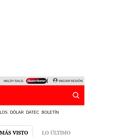
NALDY SALDAÑA
JAVIER MILEI
INICIAR SESIÓN
PARTIDOS DE HOY
HORÓSCOPO DE HOY
LOS
DÓLAR
DATEC
BOLETÍN
 MÁS VISTO
LO ÚLTIMO