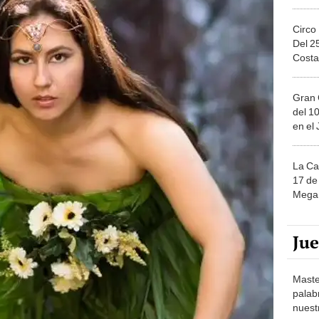
Circo
Del 2
Costa
Gran 
del 10
en el
La Ca
17 de 
Mega 
Ju
Maste
palab
nuest