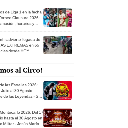
os de Liga 1 en la fecha
 Torneo Clausura 2026:
amación, horarios y
 ver
hi advierte llegada de
IAS EXTREMAS en 65
ncias desde HOY
mos al Circo!
de las Estrellas 2026:
 Julio al 30 Agosto.
e de las Leyendas - San
l
 Montecarlo 2026: Del 17
io hasta el 30 Agosto en
o Militar - Jesús María