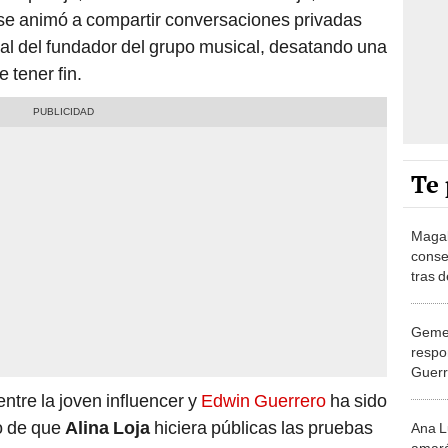
 se animó a compartir conversaciones privadas
al del fundador del grupo musical, desatando una
 tener fin.
Te 
Magal
conse
tras 
es el
cuent
Gemel
respo
Guerr
de su
ntre la joven influencer y
Edwin Guerrero
ha sido
nuest
go de que
Alina Loja
hiciera públicas las pruebas
Ana L
amará