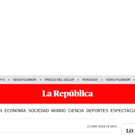
OYS
KENJI FUJIMORI
PRECIO DEL DÓLAR
FERIADOS
KEIKO FUJIMORI
N
ECONOMÍA
SOCIEDAD
MUNDO
CIENCIA
DEPORTES
ESPECTÁCU
21 May 2025 | 8:48 h
LO