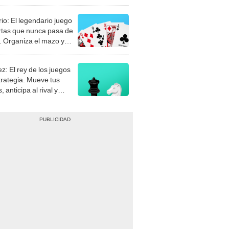
rio: El legendario juego
rtas que nunca pasa de
 Organiza el mazo y
stra tu habilidad.
z: El rey de los juegos
trategia. Mueve tus
, anticipa al rival y
gue el jaque mate.