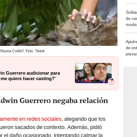
Solita
de ca
moda.
demue
Ajedre
de es
 Reyna Colibrí'. Foto: Tiktok
piezas
consi
win Guerrero audicionar para
 me quiere hacer casting?'
Edwin Guerrero negaba relación
amente en redes sociales
, alegando que los
ueron sacados de contexto. Además, pidió
r el daño ocasionado, intentando calmar la