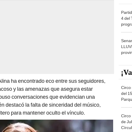
Partid
4 del
progr
dónde
Senam
LLUV
provi
¡Va
, Alina ha encontrado eco entre sus seguidores,
Circo 
acoso y las amenazas que asegura estar
del 15
xpuso conversaciones que evidencian una
Parqu
én destacó la falta de sinceridad del músico,
Migue
tero para mantener oculto el vínculo.
Circo
de Jul
Círcul