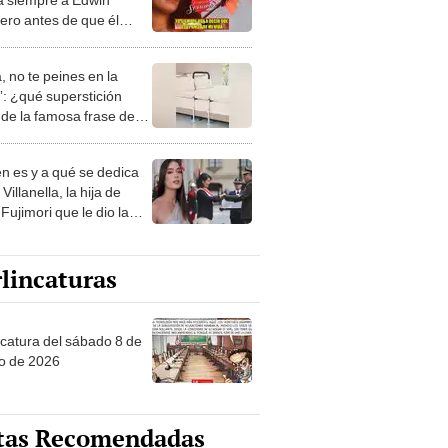
ero antes de que él
a su embarazo: "Es el
de mi vida"
, no te peines en la
: ¿qué superstición
de la famosa frase de
nanitos Verdes?
n es y a qué se dedica
Villanella, la hija de
Fujimori que le dio la
 a nivel nacional?
lincaturas
ncatura del sábado 8 de
o de 2026
tas Recomendadas