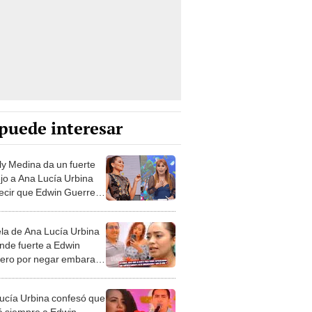
puede interesar
y Medina da un fuerte
jo a Ana Lucía Urbina
decir que Edwin Guerrero
 amor de su vida: "Date
a"
a de Ana Lucía Urbina
nde fuerte a Edwin
ero por negar embarazo
 hermana: "Él habló con
ros padres"
ucía Urbina confesó que
 siempre a Edwin