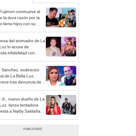
 Fujimori conmueve al
r la dura razón por la
1
o tiene hijos con su
a Erika Muñóz: "El
o judicial"
osa del animador de La
 Luz lo acusa de
2
sta infidelidad con
 Saldaña y expone
 Sánchez, exdirector
al de La Bella Luz,
3
rece tras denuncia de
 Saldaña con polémico
o: "Pido respetar la
 Jr., nuevo dueño de La
nción de inocencia"
 Luz, lanza tentadora
4
esta a Naldy Saldaña
denuncia por
ientos: “Va a haber otro
e ley”