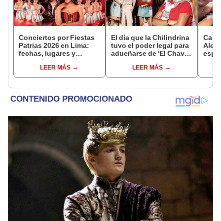
Conciertos por Fiestas
El día que la Chilindrina
Carlo
Patrias 2026 en Lima:
tuvo el poder legal para
Aleja
fechas, lugares y
adueñarse de 'El Chavo
espos
entradas para Corazón
del 8', pero decidió no
Surco
LEER MÁS
LEER MÁS
Serrano, Deyvis Orosco,
hacerlo
histo
Vibra Perú 2026 y más