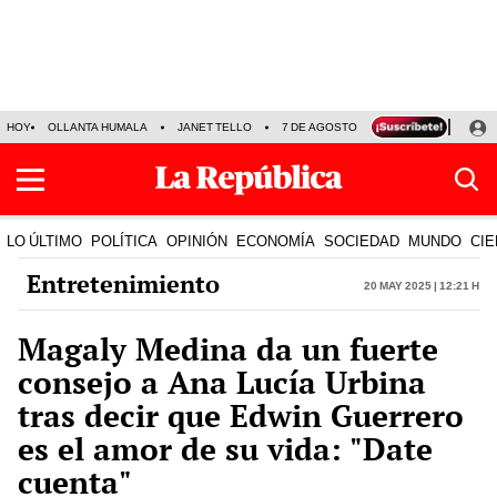
HOY
OLLANTA HUMALA
JANET TELLO
7 DE AGOSTO
TINKA RESULTADOS
LO ÚLTIMO
POLÍTICA
OPINIÓN
ECONOMÍA
SOCIEDAD
MUNDO
CIE
Entretenimiento
20 May 2025 | 12:21 h
Magaly Medina da un fuerte
consejo a Ana Lucía Urbina
tras decir que Edwin Guerrero
es el amor de su vida: "Date
cuenta"