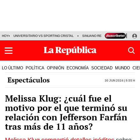
HOY
UNIVERSITARIO VS SPORTING CRISTAL
SINUANO RESULTADOS HOY
CA
LO ÚLTIMO
POLÍTICA
OPINIÓN
ECONOMÍA
SOCIEDAD
MUNDO
CIE
Espectáculos
30 Jun 2024 | 9:55 h
Melissa Klug: ¿cuál fue el
motivo por el que terminó su
relación con Jefferson Farfán
tras más de 11 años?