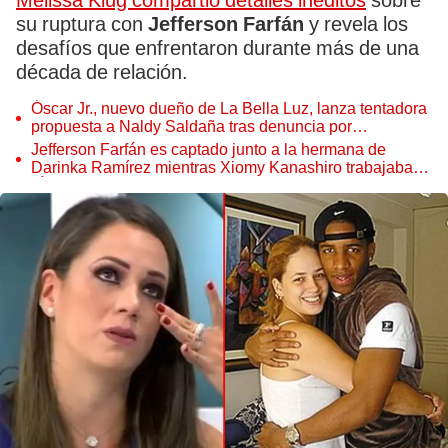
Melissa Klug compartió detalles inéditos
sobre
su ruptura con
Jefferson Farfán
y revela los
desafíos que enfrentaron durante más de una
década de relación.
Óscar Jr., nuevo dueño de La Bella Luz, lanza tentadora
propuesta a Naldy Saldaña tras denuncia por
tocamientos
Jefferson Farfán es captado junto a la hermana de
Darinka Ramírez mientras Xiomy Kanashiro trabajaba:
“Él tiene sus…”