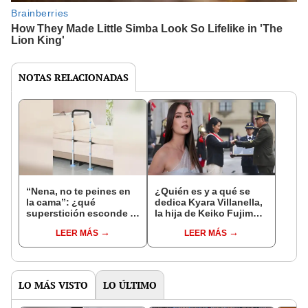
NOTAS RELACIONADAS
“Nena, no te peines en
¿Quién es y a qué se
la cama”: ¿qué
dedica Kyara Villanella,
superstición esconde la
la hija de Keiko Fujimori
famosa frase de los
que le dio la contra a
LEER MÁS
LEER MÁS
Enanitos Verdes?
nivel nacional?
LO MÁS VISTO
LO ÚLTIMO