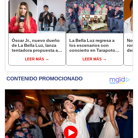
Óscar Jr., nuevo dueño
La Bella Luz regresa a
Novi
de La Bella Luz, lanza
los escenarios con
rompe
tentadora propuesta a
concierto en Tarapoto
denu
Naldy Saldaña tras
tras nuevo liderazgo de
exdir
LEER MÁS
LEER MÁS
denuncia por
Óscar Junior
Luz: 
tocamientos: “Va a
apoy
haber otro tipo de ley”