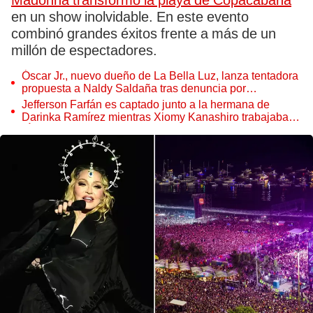
Madonna transformó la playa de Copacabana
en un show inolvidable. En este evento
combinó grandes éxitos frente a más de un
millón de espectadores.
Óscar Jr., nuevo dueño de La Bella Luz, lanza tentadora
propuesta a Naldy Saldaña tras denuncia por
tocamientos
Jefferson Farfán es captado junto a la hermana de
Darinka Ramírez mientras Xiomy Kanashiro trabajaba:
“Él tiene sus…”