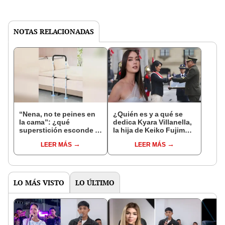
NOTAS RELACIONADAS
“Nena, no te peines en
¿Quién es y a qué se
la cama”: ¿qué
dedica Kyara Villanella,
superstición esconde la
la hija de Keiko Fujimori
famosa frase de los
que le dio la contra a
LEER MÁS
LEER MÁS
Enanitos Verdes?
nivel nacional?
LO MÁS VISTO
LO ÚLTIMO