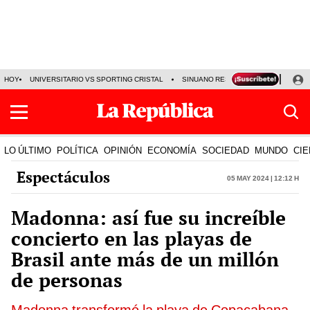
HOY
UNIVERSITARIO VS SPORTING CRISTAL
SINUANO RESULTADOS HOY
CA
LO ÚLTIMO
POLÍTICA
OPINIÓN
ECONOMÍA
SOCIEDAD
MUNDO
CIE
Espectáculos
05 May 2024 | 12:12 h
Madonna: así fue su increíble
concierto en las playas de
Brasil ante más de un millón
de personas