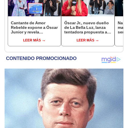
Cantante de Amor
Óscar Jr., nuevo dueño
Naldy
Rebelde expone a Óscar
de La Bella Luz, lanza
mant
Junior y revela
tentadora propuesta a
senti
desagradable momento
Naldy Saldaña tras
de La
LEER MÁS
LEER MÁS
tras encuentro con líder
denuncia por
denun
de La Bella Luz: “Corte
tocamientos: “Va a
toca
comunicación con él”
haber otro tipo de ley”
pare