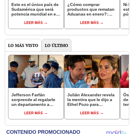
Este es el único país de
¿Cómo comprar
Ni la
Sudamérica que será
productos que rematan
esta 
potencia mundial en el
Aduanas en enero?:
públi
2050, según la IA
adquiere así laptops,
de Su
LEER MÁS
LEER MÁS
celulares, ropa y más
IA
LO MÁS VISTO
LO ÚLTIMO
Jefferson Farfán
Julián Alexander revela
Óscar
sorprende al regalarle
la mentira que le dijo a
de La
un departamento a
Ethel Pozo para
tenta
joven promesa del
conquistarla: “Si no, no
Naldy
LEER MÁS
LEER MÁS
fútbol: "Lo hago de
hubiéramos salido”
denu
corazón"
tocam
haber