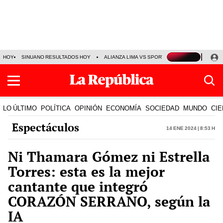
HOY
SINUANO RESULTADOS HOY
ALIANZA LIMA VS SPORT BOYS
JORGE MES
LO ÚLTIMO
POLÍTICA
OPINIÓN
ECONOMÍA
SOCIEDAD
MUNDO
CIE
Espectáculos
14 Ene 2024 | 8:53 h
Ni Thamara Gómez ni Estrella
Torres: esta es la mejor
cantante que integró
CORAZÓN SERRANO, según la
IA