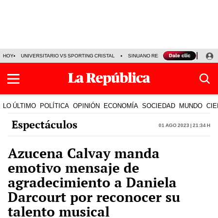
HOY
UNIVERSITARIO VS SPORTING CRISTAL
SINUANO RESULTADOS HOY
CA
LO ÚLTIMO
POLÍTICA
OPINIÓN
ECONOMÍA
SOCIEDAD
MUNDO
CIE
Espectáculos
01 Ago 2023 | 21:34 h
Azucena Calvay manda
emotivo mensaje de
agradecimiento a Daniela
Darcourt por reconocer su
talento musical