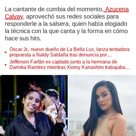
La cantante de cumbia del momento,
Azucena
Calvay
, aprovechó sus redes sociales para
responderle a la salsera, quien había elogiado
la técnica con la que canta y la forma en cómo
hace sus hits.
Óscar Jr., nuevo dueño de La Bella Luz, lanza tentadora
propuesta a Naldy Saldaña tras denuncia por
tocamientos
Jefferson Farfán es captado junto a la hermana de
Darinka Ramírez mientras Xiomy Kanashiro trabajaba:
“Él tiene sus…”