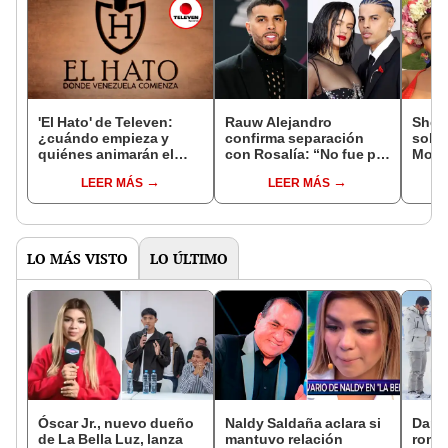
'El Hato' de Televen:
Rauw Alejandro
Sheyl
¿cuándo empieza y
confirma separación
sobr
quiénes animarán el
con Rosalía: “No fue por
Moral
nuevo reality?
culpa de terceras
fama,
LEER MÁS
LEER MÁS
personas”
los o
LO MÁS VISTO
LO ÚLTIMO
Óscar Jr., nuevo dueño
Naldy Saldaña aclara si
Darin
de La Bella Luz, lanza
mantuvo relación
romá