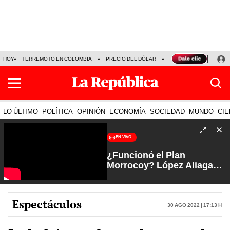
HOY
TERREMOTO EN COLOMBIA
PRECIO DEL DÓLAR
KEIKO FUJIMORI
P
LO ÚLTIMO
POLÍTICA
OPINIÓN
ECONOMÍA
SOCIEDAD
MUNDO
CIE
EN VIVO
¿Funcionó el Plan
Morrocoy? López Aliaga
favorito de Lima tras
jugada al JNE | Arde Troya
con Juliana Oxenford
Espectáculos
30 Ago 2022 | 17:13 h