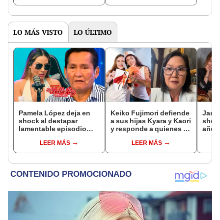
LO MÁS VISTO
LO ÚLTIMO
Pamela López deja en
Keiko Fujimori defiende
Janet
shock al destapar
a sus hijas Kyara y Kaori
shock
lamentable episodio
y responde a quienes la
años 
que vivió con dueños
llaman ‘suegra’ en vivo:
empre
LEER MÁS
LEER MÁS
de La Bella Luz: "Hasta
“No pueden decirme”
pleni
el día de hoy ..."