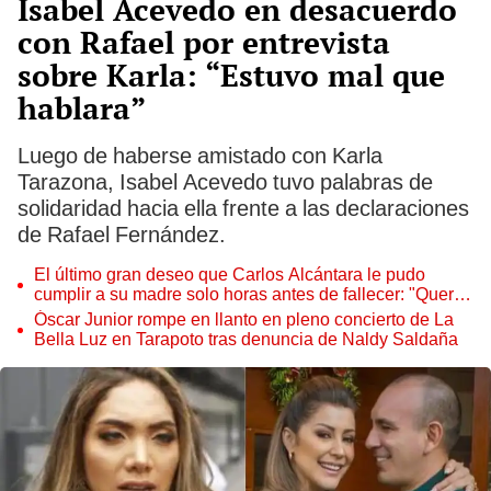
Isabel Acevedo en desacuerdo
con Rafael por entrevista
sobre Karla: “Estuvo mal que
hablara”
Luego de haberse amistado con Karla
Tarazona, Isabel Acevedo tuvo palabras de
solidaridad hacia ella frente a las declaraciones
de Rafael Fernández.
El último gran deseo que Carlos Alcántara le pudo
cumplir a su madre solo horas antes de fallecer: "Quería
darle esta sorpresa"
Óscar Junior rompe en llanto en pleno concierto de La
Bella Luz en Tarapoto tras denuncia de Naldy Saldaña