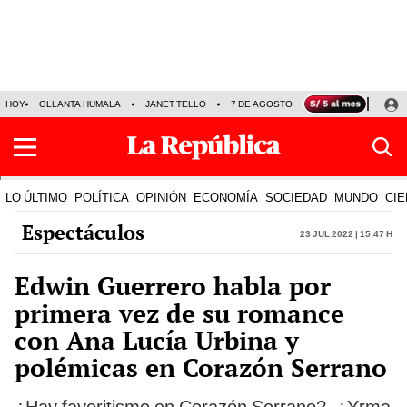
HOY
OLLANTA HUMALA
JANET TELLO
7 DE AGOSTO
TINKA RESULTADOS
LO ÚLTIMO
POLÍTICA
OPINIÓN
ECONOMÍA
SOCIEDAD
MUNDO
CIE
Espectáculos
23 Jul 2022 | 15:47 h
Edwin Guerrero habla por
primera vez de su romance
con Ana Lucía Urbina y
polémicas en Corazón Serrano