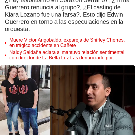
¿Hay favoritismo en Corazón Serrano?, ¿Yrma
Guerrero renuncia al grupo?, ¿El casting de
Kiara Lozano fue una farsa?. Esto dijo Edwin
Guerrero en torno a las especulaciones en la
orquesta.
Muere Víctor Angobaldo, expareja de Shirley Cherres,
en trágico accidente en Cañete
Naldy Saldaña aclara si mantuvo relación sentimental
con director de La Bella Luz tras denunciarlo por
tocamientos: “Me parece muy bajo”