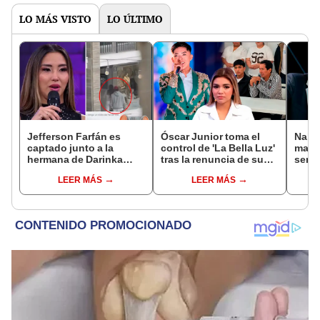
LO MÁS VISTO
LO ÚLTIMO
Jefferson Farfán es
Óscar Junior toma el
Naldy
captado junto a la
control de 'La Bella Luz'
mant
hermana de Darinka
tras la renuncia de su
senti
Ramírez mientras Xiomy
padre a la orquesta por
de La
LEER MÁS
LEER MÁS
Kanashiro trabajaba: “Él
caso Naldy Saldaña
denun
tiene sus…”
toca
pare