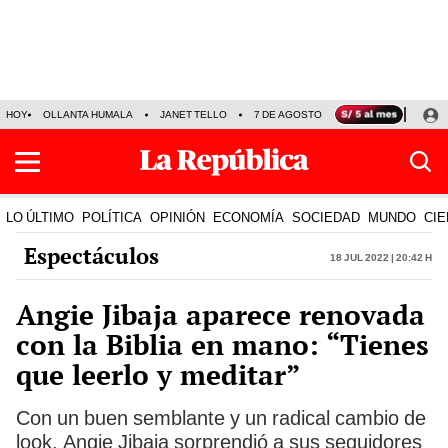
HOY
OLLANTA HUMALA
JANET TELLO
7 DE AGOSTO
TINKA RESULTADOS
LO ÚLTIMO
POLÍTICA
OPINIÓN
ECONOMÍA
SOCIEDAD
MUNDO
CIE
Espectáculos
18 Jul 2022 | 20:42 h
Angie Jibaja aparece renovada
con la Biblia en mano: “Tienes
que leerlo y meditar”
Con un buen semblante y un radical cambio de
look, Angie Jibaja sorprendió a sus seguidores