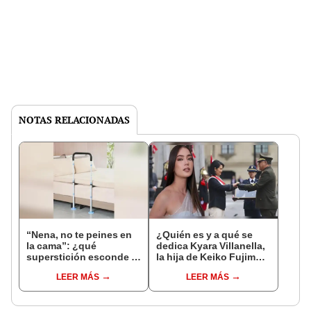
NOTAS RELACIONADAS
“Nena, no te peines en
¿Quién es y a qué se
la cama”: ¿qué
dedica Kyara Villanella,
superstición esconde la
la hija de Keiko Fujimori
famosa frase de los
que le dio la contra a
LEER MÁS
LEER MÁS
Enanitos Verdes?
nivel nacional?