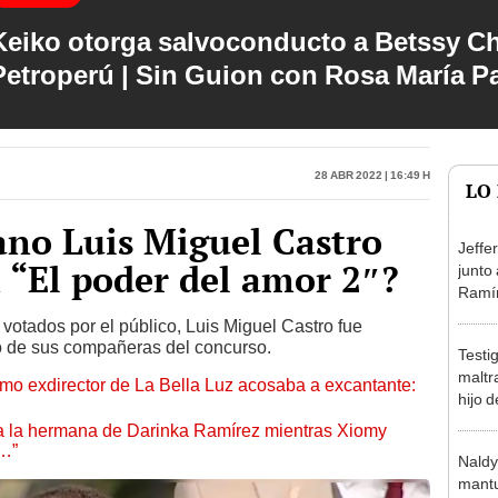
Keiko otorga salvoconducto a Betssy C
Petroperú | Sin Guion con Rosa María P
28 Abr 2022 | 16:49 h
LO
ano Luis Miguel Castro
Jeffe
 “El poder del amor 2″?
junto
Ramír
Kanas
votados por el público, Luis Miguel Castro fue
sus…
do de sus compañeras del concurso.
Testi
maltr
mo exdirector de La Bella Luz acosaba a excantante:
hijo 
Luz: 
 a la hermana de Darinka Ramírez mientras Xiomy
s…”
Naldy
mantu