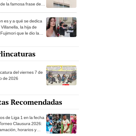
de la famosa frase de
nanitos Verdes?
n es y a qué se dedica
Villanella, la hija de
Fujimori que le dio la
 a nivel nacional?
lincaturas
catura del viernes 7 de
o de 2026
tas Recomendadas
os de Liga 1 en la fecha
 Torneo Clausura 2026:
amación, horarios y
 ver