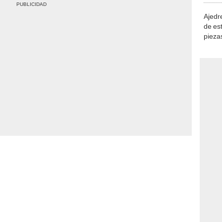
Ajedre
de es
piezas
consi