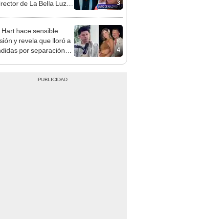
3
irector de La Bella Luz
denunciarlo por
ientos: “Me parece muy
 Hart hace sensible
sión y revela que lloró a
4
didas por separación
rina Rivadeneira: "Sufrí
. Ella no me ha visto"