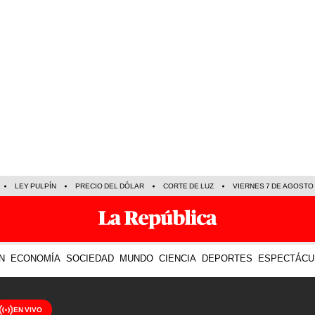
LEY PULPÍN
PRECIO DEL DÓLAR
CORTE DE LUZ
VIERNES 7 DE AGOSTO
N
ECONOMÍA
SOCIEDAD
MUNDO
CIENCIA
DEPORTES
ESPECTÁCU
EN VIVO