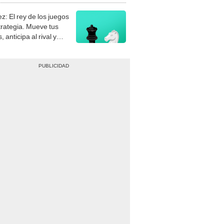
z: El rey de los juegos
trategia. Mueve tus
, anticipa al rival y
gue el jaque mate.