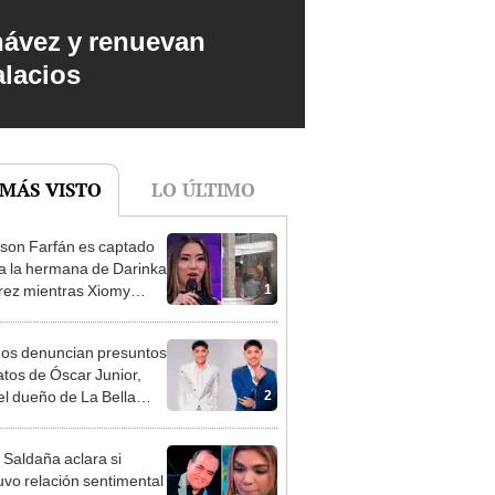
hávez y renuevan
alacios
 MÁS VISTO
LO ÚLTIMO
rson Farfán es captado
 a la hermana de Darinka
1
ez mientras Xiomy
hiro trabajaba: “Él tiene
”
gos denuncian presuntos
atos de Óscar Junior,
2
del dueño de La Bella
"Humilla a los demás"
 Saldaña aclara si
vo relación sentimental