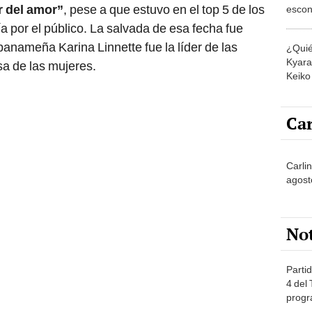
r del amor”
, pese a que estuvo en el top 5 de los
escon
los E
a por el público. La salvada de esa fecha fue
panameña Karina Linnette fue la líder de las
¿Quié
Kyara 
sa de las mujeres.
Keiko 
contra
Car
Carlin
agost
No
Partid
4 del
progr
dónde