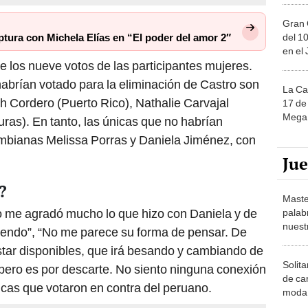
Gran 
del 10
ptura con Michela Elías en “El poder del amor 2″
en el
de los nueve votos de las participantes mujeres.
abrían votado para la eliminación de Castro son
La Ca
h Cordero (Puerto Rico), Nathalie Carvajal
17 de 
Mega 
as). En tanto, las únicas que no habrían
mbianas Melissa Porras y Daniela Jiménez, con
Ju
?
Maste
o me agradó mucho lo que hizo con Daniela y de
palab
nuest
ciendo”, “No me parece su forma de pensar. De
star disponibles, que irá besando y cambiando de
Solita
pero es por descarte. No siento ninguna conexión
de ca
hicas que votaron en contra del peruano.
moda.
demue