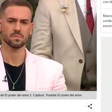
con d
tras 
tocam
Mario
bajo”
confe
escon
de Ko
mucho
 de El poder del amor 2. Captura: Youtube El poder del amor