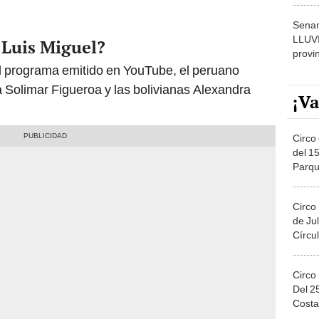
Senam
LLUV
 Luis Miguel?
provi
el programa emitido en YouTube, el peruano
a Solimar Figueroa y las bolivianas Alexandra
¡Va
Circo 
del 15
Parqu
Migue
Circo
de Jul
Círcul
Circo
Del 2
Costa